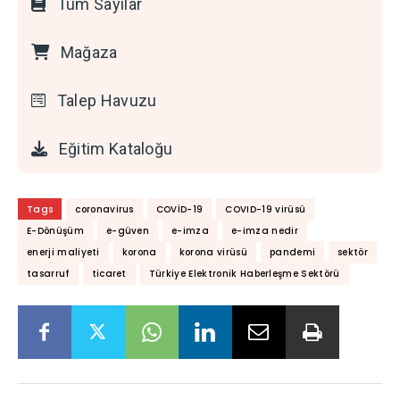
Tüm Sayılar
Mağaza
Talep Havuzu
Eğitim Kataloğu
Tags
coronavirus
COVİD-19
COVID-19 virüsü
E-Dönüşüm
e-güven
e-imza
e-imza nedir
enerji maliyeti
korona
korona virüsü
pandemi
sektör
tasarruf
ticaret
Türkiye Elektronik Haberleşme Sektörü