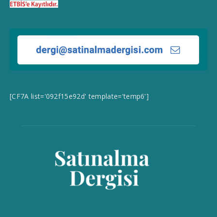
[CF7A list='092f15e92d' template='temp6']