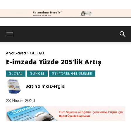
Satınalma
Ana Sayfa
GLOBAL
Dergisi
E-imzada Yüzde 205’lik Artış
GLOBAL
GÜNCEL
SEKTÖREL GELIŞMELER
Satınalma Dergisi
28 Nisan 2020