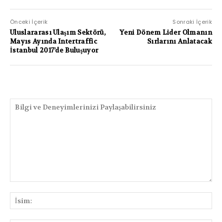
Önceki İçerik
Sonraki İçerik
Uluslararası Ulaşım Sektörü,
Yeni Dönem Lider Olmanın
Mayıs Ayında Intertraffic
Sırlarını Anlatacak
İstanbul 2017’de Buluşuyor
PAYLAŞIMLAR
Bilgi
ve
İsi
Deneyimlerinizi
Paylaşabilirsiniz