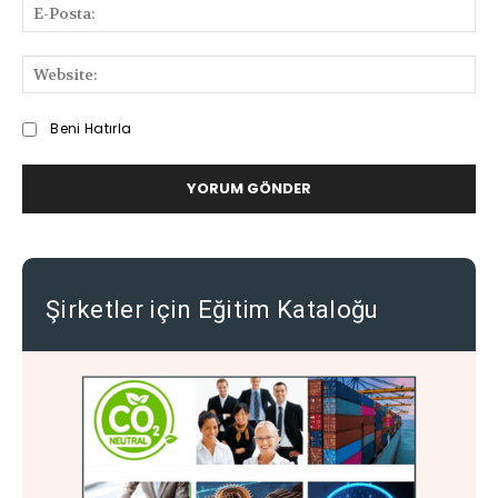
E-
Pos
We
Beni Hatırla
Şirketler için Eğitim Kataloğu