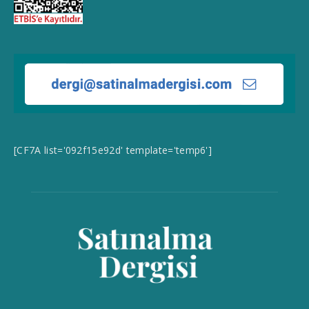
[CF7A list='092f15e92d' template='temp6']