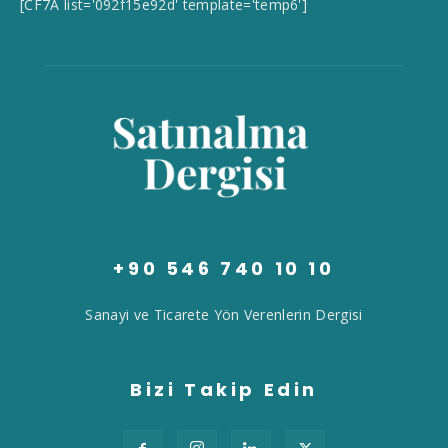
[CF7A list='092f15e92d' template='temp6']
+90 546 740 10 10
Sanayi ve Ticarete Yön Verenlerin Dergisi
Bizi Takip Edin