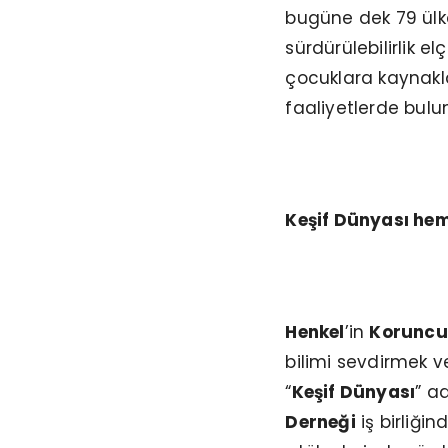
bugüne dek 79 ülke
sürdürülebilirlik el
çocuklara kaynakla
faaliyetlerde bulu
Keşif Dünyası hem
Henkel
’in
Koruncu
bilimi sevdirmek v
“
Keşif Dünyası
” a
Derneği
iş birliğin