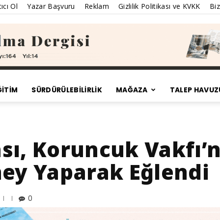
ıcı Ol
Yazar Başvuru
Reklam
Gizlilik Politikası ve KVKK
Biz
ĞİTİM
SÜRDÜRÜLEBILIRLIK
MAĞAZA
TALEP HAVUZ
Satınalma
sı, Koruncuk Vakfı’
ney Yaparak Eğlendi
Dergisi
0