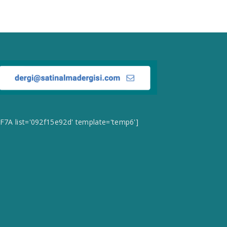
CF7A list='092f15e92d' template='temp6']