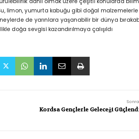
rülebilirlik dahil olmak üzere çeşitli konularda bilim
 Su, limon, yumurta kabuğu gibi doğal malzemelerle
eneylerde de yarınlara yaşanabilir bir dünya bıraka
likle doğa sevgisi kazandırılmaya çalışıldı
Sonrak
Kordsa Gençlerle Geleceği Güçlend