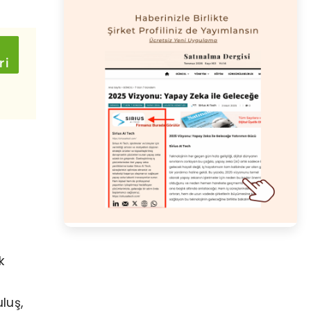
k
luş,