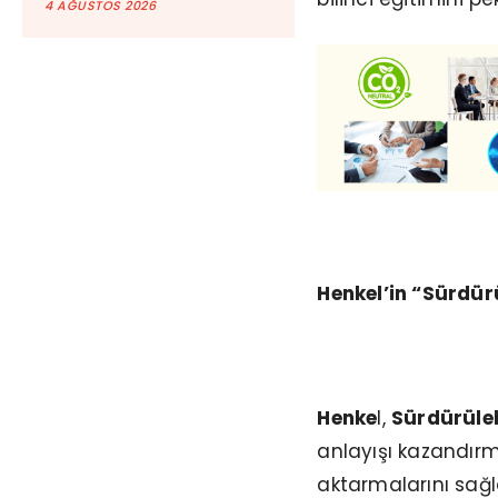
4 AĞUSTOS 2026
Henkel’in “Sürdürül
Henke
l,
Sürdürüleb
anlayışı kazandırm
aktarmalarını sağl