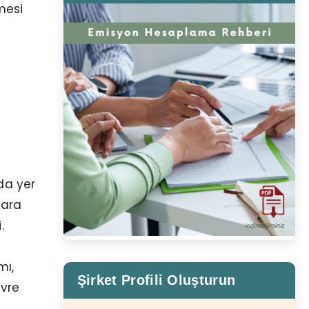
mesi
da yer
lara
.
mı,
Şirket Profili Oluşturun
evre