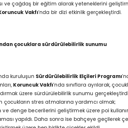
ve çağdaş bir eğitim alarak yeteneklerini geliştir
Koruncuk Vakfı
’nda bir dizi etkinlik gerçekleştirdi.
ından çocuklara sürdürülebilirlik sunumu
ında kuruluşun
Sürdürülebilirlik Elçileri Programı
’n
nları,
Koruncuk Vakfı
’nda sınıflara ayrılarak, çocuk
ndırmak üzere sürdürülebilirlik sunumu gerçekleştirdi
çocukların stres atmalarına yardımcı olmak;
 ve denge becerilerini geliştirmek üzere poi kullanı
aması yapıldı. Daha sonra ise bahçeye geçilerek ç
kiştirmek üzere hep birlikte çiçekler ekildi.