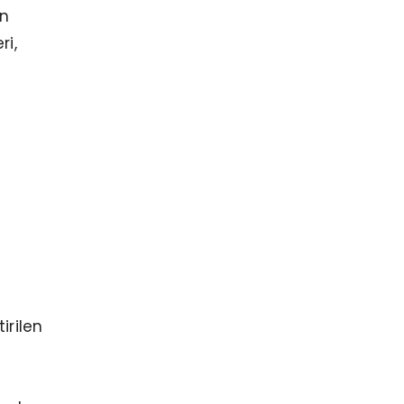
ın
ri,
a
irilen