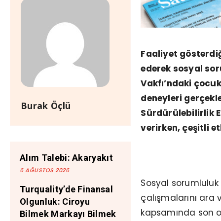
Faaliyet gösterdi
ederek sosyal sor
Vakfı’ndaki çocuk
deneyleri gerçekle
Burak Öçlü
Sürdürülebilirlik 
verirken, çeşitli et
Alım Talebi: Akaryakıt
6 AĞUSTOS 2026
Sosyal sorumluluk
Turquality’de Finansal
çalışmalarını ara 
Olgunluk: Ciroyu
kapsamında son ola
Bilmek Markayı Bilmek