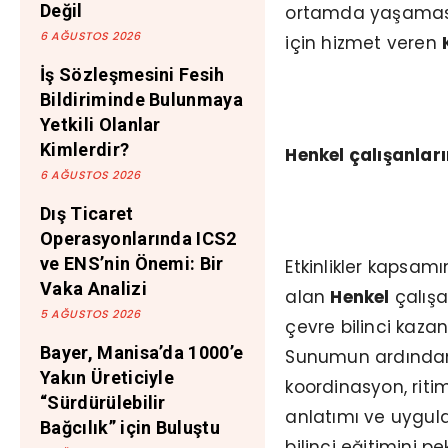
Değil
ortamda yaşaması 
6 AĞUSTOS 2026
için hizmet veren
İş Sözleşmesini Fesih
Bildiriminde Bulunmaya
Yetkili Olanlar
Kimlerdir?
Henkel çalışanlar
6 AĞUSTOS 2026
Dış Ticaret
Operasyonlarında ICS2
ve ENS’nin Önemi: Bir
Etkinlikler kapsam
Vaka Analizi
alan
Henkel
çalışa
5 AĞUSTOS 2026
çevre bilinci kaza
Bayer, Manisa’da 1000’e
Sunumun ardından 
Yakın Üreticiyle
koordinasyon, ritim
“Sürdürülebilir
anlatımı ve uygul
Bağcılık” için Buluştu
bilinci eğitimini pe