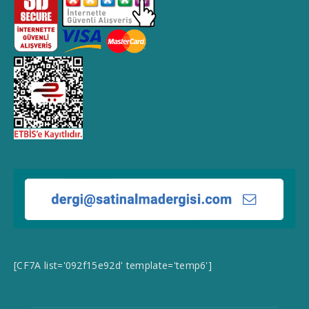
[CF7A list='092f15e92d' template='temp6']