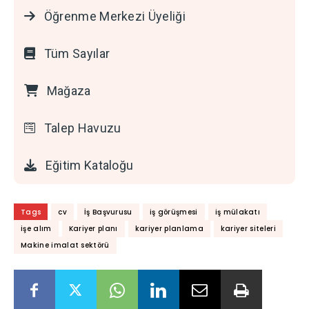
Öğrenme Merkezi Üyeliği
Tüm Sayılar
Mağaza
Talep Havuzu
Eğitim Kataloğu
Tags
cv
İş Başvurusu
iş görüşmesi
iş mülakatı
işe alım
Kariyer planı
kariyer planlama
kariyer siteleri
Makine imalat sektörü