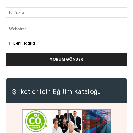
Deneyimlerinizi
Paylaşabilirsiniz
E-
Pos
We
Beni Hatırla
Şirketler için Eğitim Kataloğu