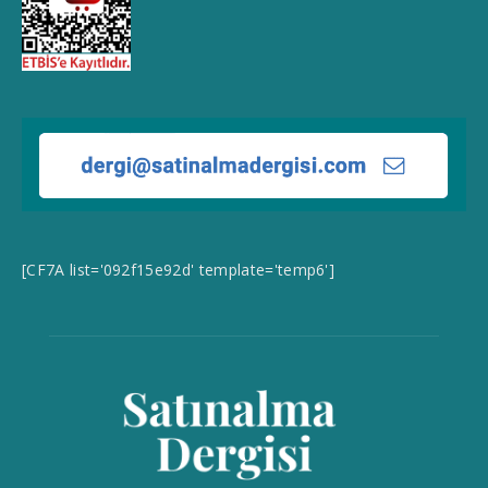
[CF7A list='092f15e92d' template='temp6']