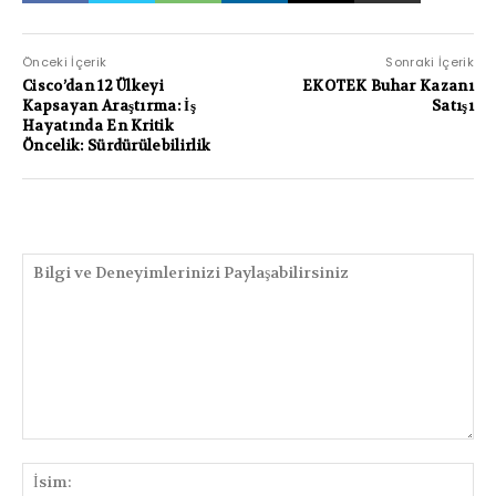
Önceki İçerik
Sonraki İçerik
Cisco’dan 12 Ülkeyi
EKOTEK Buhar Kazanı
Kapsayan Araştırma: İş
Satışı
Hayatında En Kritik
Öncelik: Sürdürülebilirlik
PAYLAŞIMLAR
Bilgi
ve
İsi