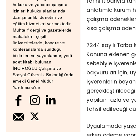
tarihi itibarıyla ta
hukuku ve yabancı çalışma
anlatımla kurum h
izinleri hukuku alanlarında
danışmanlık, denetim ve
çalışma ödenekleri
eğitim hizmetleri vermektedir.
kısa çalışma öden
Muhtelif dergi ve gazetelerde
makaleleri, çeşitli
üniversitelerde, kongre ve
7244 sayılı Torba K
konferanslarda sunduğu
Kanuna eklenen geç
bildirileri ve yayımlanmış yedi
adet kitabı bulunan
sebebiyle işverenle
İNCİROĞLU Çalışma ve
başvuruları için, 
Sosyal Güvenlik Bakanlığı’nda
işverenlerin beya
emekli Genel Müdür
Yardımcısı’dır.
gerçekleştirileceğ
yapılan fazla ve ye
tahsil edileceği dü
Uygulamada yaşa
erken ödeme yapmas