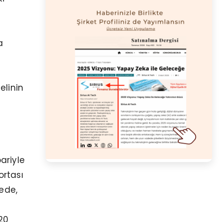
a
elinin
ariyle
ortası
ede,
20