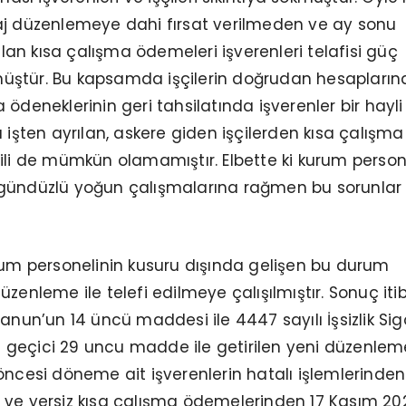
aj düzenlemeye dahi fırsat verilmeden ve ay sonu
n kısa çalışma ödemeleri işverenleri telafisi güç
ştür. Bu kapsamda işçilerin doğrudan hesapların
ödeneklerinin geri tahsilatında işverenler bir hayli
a işten ayrılan, askere giden işçilerden kısa çalışma
ili de mümkün olamamıştır. Elbette ki kurum person
gündüzlü yoğun çalışmalarına rağmen bu sorunlar
rum personelinin kusuru dışında gelişen bu durum
zenleme ile telefi edilmeye çalışılmıştır. Sonuç itib
anun’un 14 üncü maddesi ile 4447 sayılı İşsizlik Sig
geçici 29 uncu madde ile getirilen yeni düzenlem
öncesi döneme ait işverenlerin hatalı işlemlerinden
 ve yersiz kısa çalışma ödemelerinden 17 Kasım 20