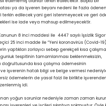
hsil edilmemiş olanlar terkin edilecektir. Başka bir
atası ya da işveren beyanı nedeni ile fazla ödenen
 terkin edilecek yani geri istenmeyecek ve geri ö
ekleri ise iade veya mahsup edilmeyecektir.
anunun 8 inci maddesi ile 4447 sayılı İşsizlik Sigor
ici 25 inci madde ile “Yeni koronavirüs (Covid-19
rin yaptıkları zorlayıcı sebep gerekçeli kısa çalışm
uygunluk tespitinin tamamlanması beklenmeksizin,
nı doğrultusunda kısa çalışma ödemesinin
i ve işverenin hatalı bilgi ve belge vermesi nedeniyl
rsiz ödemelerin de yasal faizi ile birlikte işverende
zenlenmiş idi.
nan yoğun sorunlar nedeniyle zaman zaman kur
ı işverenleri ve işçileri sıkıntıya sokmuştur. Öyle 