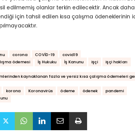
ahsil edilmemiş olanlar terkin edilecektir. Ancak dah
ndiği için tahsil edilen kısa çalışma ödeneklerinin 
ılmayacaktır.
unu
corona
COVİD-19
covid19
çalışma ödemesi
İş Hukuku
İş Kanunu
işçi
işçi hakları
lemlerinden kaynaklanan fazla ve yersiz kısa çalışma ödemeleri ge
korona
Koronavirüs
ödeme
ödenek
pandemi
nunu