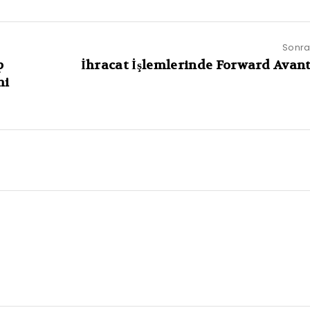
Sonrak
p
İhracat İşlemlerinde Forward Avant
mi