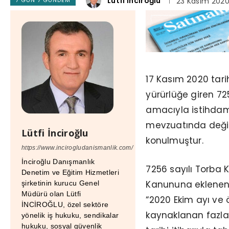
Lütfi İnciroğlu
23 Kasım 202
17 Kasım 2020 tar
yürürlüğe giren 725
amacıyla istihdam t
mevzuatında değişi
Lütfi İnciroğlu
konulmuştur.
https://www.incirogludanismanlik.com/
İnciroğlu Danışmanlık
7256 sayılı Torba K
Denetim ve Eğitim Hizmetleri
Kanununa eklenen 
şirketinin kurucu Genel
Müdürü olan Lütfi
“2020 Ekim ayı ve 
İNCİROĞLU, özel sektöre
kaynaklanan fazla
yönelik iş hukuku, sendikalar
hukuku, sosyal güvenlik