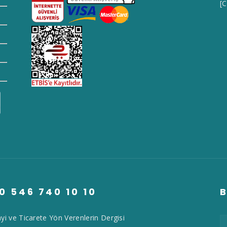
[
0 546 740 10 10
B
yi ve Ticarete Yön Verenlerin Dergisi