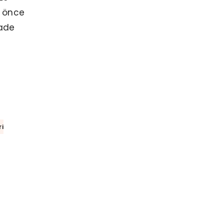
a önce
iade
ri