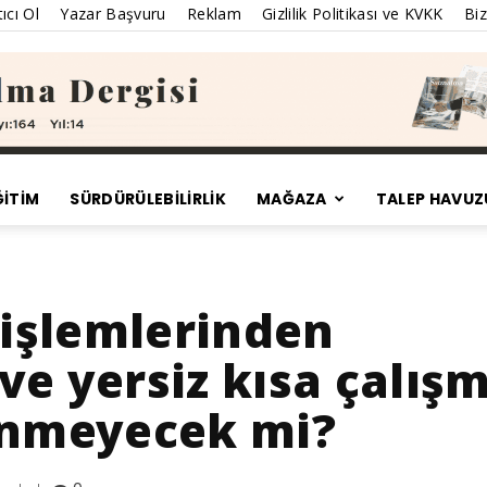
ıcı Ol
Yazar Başvuru
Reklam
Gizlilik Politikası ve KVKK
Biz
ĞİTİM
SÜRDÜRÜLEBILIRLIK
MAĞAZA
TALEP HAVUZ
Satınalma
 işlemlerinden
ve yersiz kısa çalış
Dergisi
enmeyecek mi?