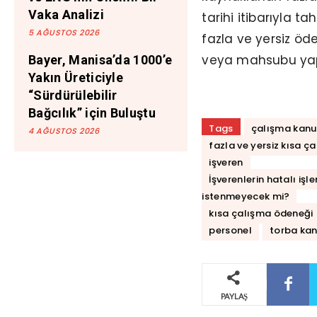
Vaka Analizi
tarihi itibarıyla t
5 AĞUSTOS 2026
fazla ve yersiz öde
veya mahsubu yap
Bayer, Manisa’da 1000’e
Yakın Üreticiyle
“Sürdürülebilir
Bağcılık” için Buluştu
Tags
çalışma kan
4 AĞUSTOS 2026
fazla ve yersiz kısa 
işveren
İşverenlerin hatalı iş
istenmeyecek mi?
kısa çalışma ödeneği
personel
torba ka
PAYLAŞ