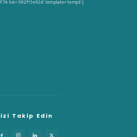
CF7A list='092f15e92d' template='temp6']
izi Takip Edin