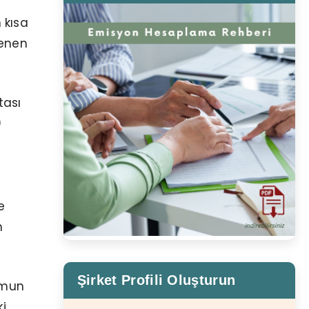
 kısa
denen
tası
)
a
e
n
Şirket Profili Oluşturun
umun
ki