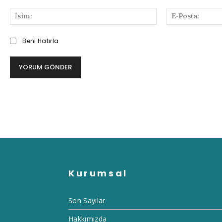
Bilgi
ve
İsim:
Deneyimlerinizi
Paylaşabilirsiniz
Beni Hatırla
Kurumsal
Son Sayılar
Hakkımızda