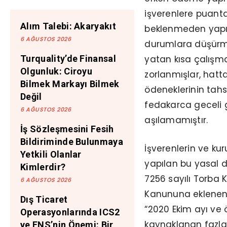
işverenlere puant
Alım Talebi: Akaryakıt
beklenmeden yapıla
6 AĞUSTOS 2026
durumlara düşürmü
yatan kısa çalışma 
Turquality’de Finansal
Olgunluk: Ciroyu
zorlanmışlar, hatt
Bilmek Markayı Bilmek
ödeneklerinin tahs
Değil
fedakarca geceli 
6 AĞUSTOS 2026
aşılamamıştır.
İş Sözleşmesini Fesih
Bildiriminde Bulunmaya
İşverenlerin ve ku
Yetkili Olanlar
yapılan bu yasal dü
Kimlerdir?
7256 sayılı Torba K
6 AĞUSTOS 2026
Kanununa eklenen 
Dış Ticaret
“2020 Ekim ayı ve 
Operasyonlarında ICS2
kaynaklanan fazla
ve ENS’nin Önemi: Bir