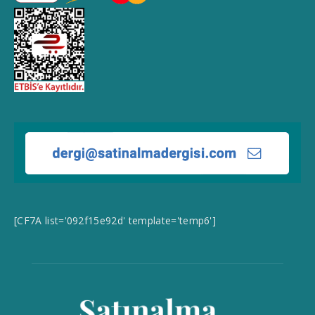
[CF7A list='092f15e92d' template='temp6']