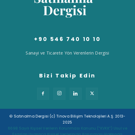
+90 546 740 10 10
Sanayi ve Ticarete Yön Verenlerin Dergisi
Bizi Takip Edin
© Satınalma Dergisi (c) Tinova Bilişim Teknolojileri A.Ş. 2013-
2025
Tek Tıkla Ödeme Kolaylığı
6698 Sayılı Kişisel Verilerin Korunması Kanunu (“KVKK”) Usul ve
Esasları Uyarınca Kişisel Verilerinizin Korunması Hakkında