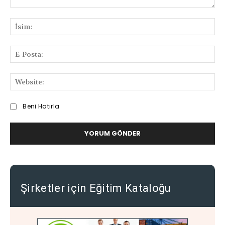
Bilgi
ve
İsi
Deneyimlerinizi
Paylaşabilirsiniz
E-
Pos
We
Beni Hatırla
Şirketler için Eğitim Kataloğu