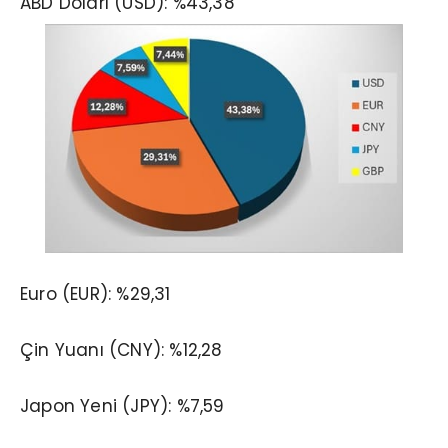
ABD Doları (USD): %43,38
Euro (EUR): %29,31
Çin Yuanı (CNY): %12,28
Japon Yeni (JPY): %7,59