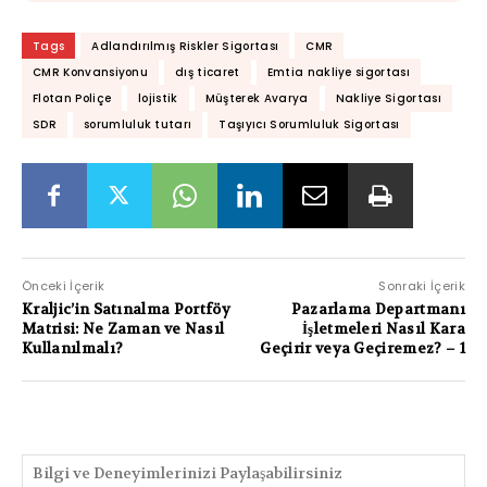
Tags
Adlandırılmış Riskler Sigortası
CMR
CMR Konvansiyonu
dış ticaret
Emtia nakliye sigortası
Flotan Poliçe
lojistik
Müşterek Avarya
Nakliye Sigortası
SDR
sorumluluk tutarı
Taşıyıcı Sorumluluk Sigortası
Önceki İçerik
Sonraki İçerik
Kraljic’in Satınalma Portföy
Pazarlama Departmanı
Matrisi: Ne Zaman ve Nasıl
İşletmeleri Nasıl Kara
Kullanılmalı?
Geçirir veya Geçiremez? – 1
PAYLAŞIMLAR