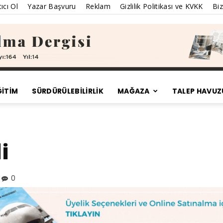
ıcı Ol
Yazar Başvuru
Reklam
Gizlilik Politikası ve KVKK
Biz
ĞİTİM
SÜRDÜRÜLEBILIRLIK
MAĞAZA
TALEP HAVUZ
Satınalma
i
Dergisi
0