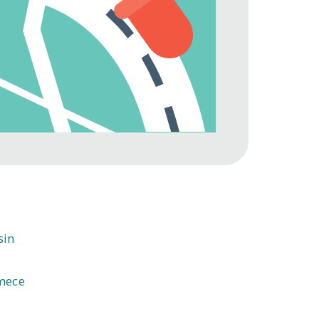
sin
mece