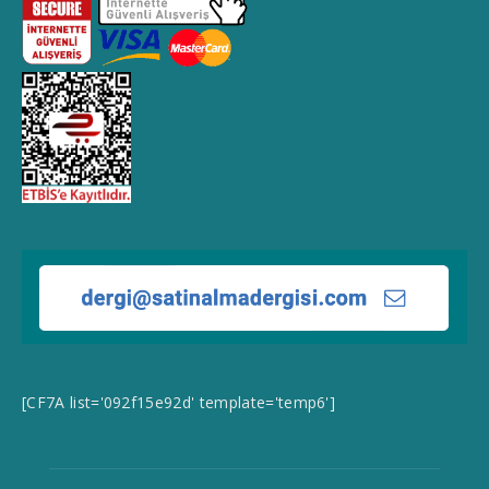
[CF7A list='092f15e92d' template='temp6']