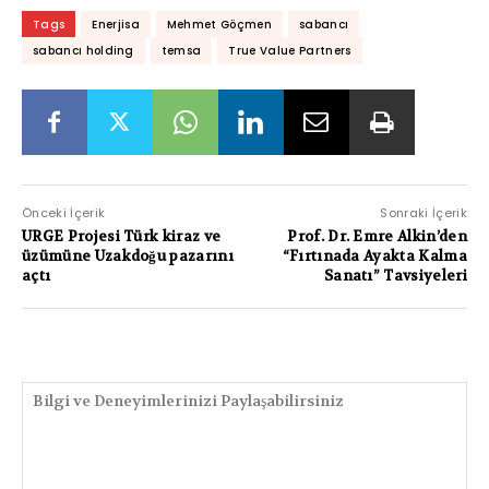
Tags
Enerjisa
Mehmet Göçmen
sabancı
sabancı holding
temsa
True Value Partners
Önceki İçerik
Sonraki İçerik
URGE Projesi Türk kiraz ve
Prof. Dr. Emre Alkin’den
üzümüne Uzakdoğu pazarını
“Fırtınada Ayakta Kalma
açtı
Sanatı” Tavsiyeleri
PAYLAŞIMLAR