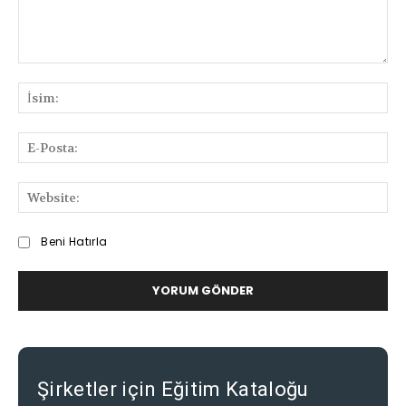
Bilgi
ve
İsi
Deneyimlerinizi
Paylaşabilirsiniz
E-
Pos
We
Beni Hatırla
Şirketler için Eğitim Kataloğu