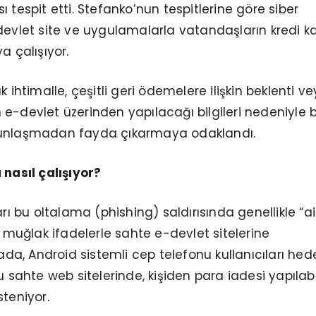
 tespit etti. Stefanko’nun tespitlerine göre siber
devlet site ve uygulamalarla vatandaşların kredi ka
a çalışıyor.
k ihtimalle, çeşitli geri ödemelere ilişkin beklenti v
e-devlet üzerinden yapılacağı bilgileri nedeniyle 
ğunlaşmadan fayda çıkarmaya odaklandı.
 nasıl çalışıyor?
ları bu oltalama
(phishing) saldırısında genellikle “a
i muğlak ifadelerle sahte e-devlet sitelerine
rada, Android sistemli cep telefonu kullanıcıları hed
su sahte web sitelerinde, kişiden para iadesi yapılab
isteniyor.