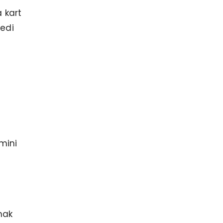
a kart
redi
imini
mak