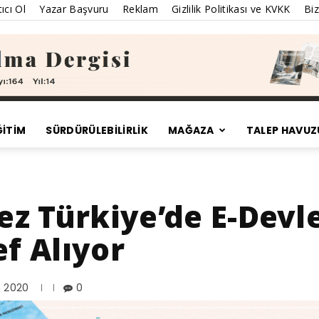
ıcı Ol
Yazar Başvuru
Reklam
Gizlilik Politikası ve KVKK
Biz
ĞİTİM
SÜRDÜRÜLEBILIRLIK
MAĞAZA
TALEP HAVUZ
Satınalma
Kez Türkiye’de E-Devl
ef Alıyor
Dergisi
n 2020
0