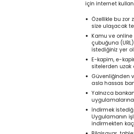
için internet kulla
Özellikle bu zor
size ulaşacak tek
Kamu ve online ba
çubuğuna (URL) 
istediğiniz yer 
E-kapim, e-kapim
sitelerden uzak 
Güvenliğinden 
asla hassas banka
Yalnızca bankanı
uygulamalarına
İndirmek istediğ
Uygulamanın işl
indirmekten kaçı
Bilgisayar, tabl