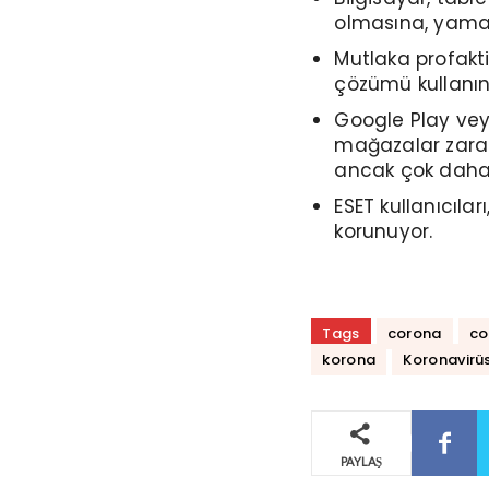
olmasına, yamal
Mutlaka profakti
çözümü kullanın
Google Play vey
mağazalar zara
ancak çok daha 
ESET kullanıcılar
korunuyor.
Tags
corona
co
korona
Koronavirü
PAYLAŞ