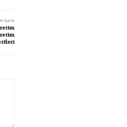
i İçerik
Üretim
Üretim
rileri