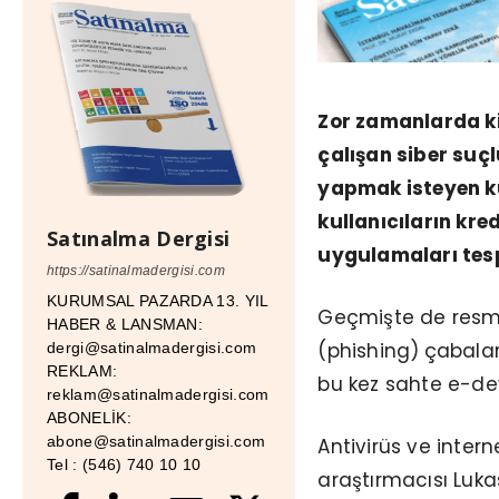
Zor zamanlarda ki
çalışan siber suçl
yapmak isteyen kul
kullanıcıların kre
Satınalma Dergisi
uygulamaları tespi
https://satinalmadergisi.com
KURUMSAL PAZARDA 13. YIL
Geçmişte de resmi k
HABER & LANSMAN:
(phishing)
çabalar
dergi@satinalmadergisi.com
REKLAM:
bu kez sahte e-de
reklam@satinalmadergisi.com
ABONELİK:
abone@satinalmadergisi.com
Antivirüs ve intern
Tel : (546) 740 10 10
araştırmacısı Luka