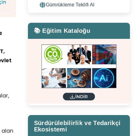
Gümrükleme Teklifi Al
📚 Eğitim Kataloğu
a
T,
evlet
lar,
Sürdürülebilirlik ve Tedarikçi
Ekosistemi
f alan