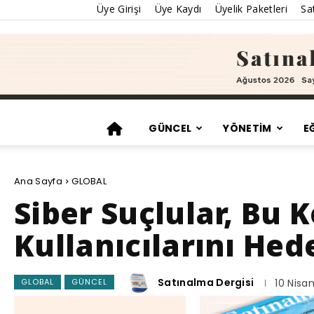
Üye Girişi
Üye Kaydı
Üyelik Paketleri
Sat
GÜNCEL
YÖNETİM
E
Ana Sayfa
GLOBAL
Siber Suçlular, Bu 
Kullanıcılarını Hed
Satınalma Dergisi
GLOBAL
GÜNCEL
10 Nisa