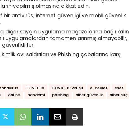
arın yapılmış olmasına dikkat edin.
f bir antivirüs, internet güvenliği ve mobil güvenlik
.
a diğer saygın uygulama mağazalarına bağlı kalın
rlı uygulamalardan tamamen arınmış olmayabilir,
güvenlidirler.
ı, kimlik avı saldırıları ve Phishing çabalarına karşı
ronavirus
COVİD-19
COVID-19 virüsü
e-devlet
eset
s
online
pandemi
phishing
siber güvenlik
siber suç