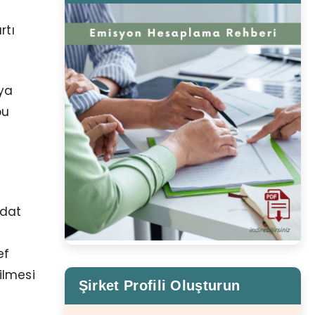
rtı
eya
bu
idat
ef
ilmesi
Şirket Profili Oluşturun