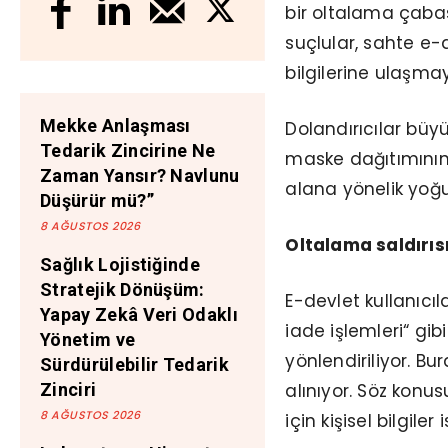
bir oltalama çabası
suçlular, sahte e-
bilgilerine ulaşmay
Mekke Anlaşması
Dolandırıcılar büyü
Tedarik Zincirine Ne
maske dağıtımının 
Zaman Yansır? Navlunu
alana yönelik yo
Düşürür mü?”
8 AĞUSTOS 2026
Oltalama saldırısı
Sağlık Lojistiğinde
Stratejik Dönüşüm:
E-devlet kullanıcı
Yapay Zekâ Veri Odaklı
iade işlemleri“ gib
Yönetim ve
yönlendiriliyor. Bu
Sürdürülebilir Tedarik
alınıyor. Söz konu
Zinciri
8 AĞUSTOS 2026
için kişisel bilgiler 