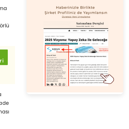
ama
örlü
a
İade
ması