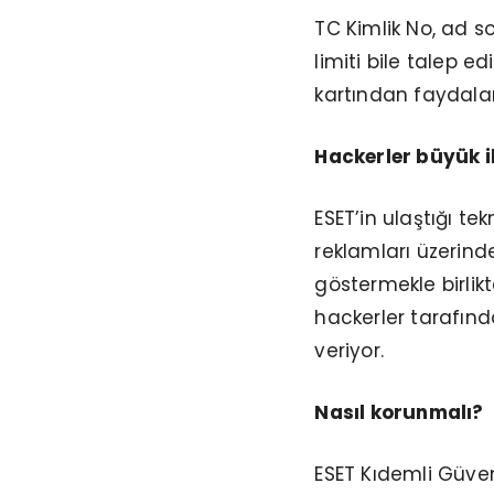
TC Kimlik No, ad s
limiti bile talep ed
kartından faydalan
Hackerler büyük ih
ESET’in ulaştığı t
reklamları üzerind
göstermekle birlikt
hackerler tarafında
veriyor.
Nasıl korunmalı?
ESET Kıdemli Güve