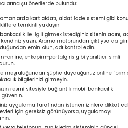
nıcılarına şu önerilerde bulundu:
 zamanlarda kart aidatı, aidat iade sistemi gibi kon
liflere temkinli yaklaşın.
nkacılık ile ilgili girmek istediğiniz sitenin adını, a
kendiniz yazın. Arama motorundan çıktıysa da gi
olduğundan emin olun, adı kontrol edin.
-online, e-kapim-portalgiris gibi yanıltıcı isimli
durun.
ve meşruluğundan şüphe duyduğunuz online forml
cılık bilgilerinizi girmeyin.
zın resmi sitesiyle bağlantılı mobil bankacılık
 güvenin.
iniz uygulama tarafından istenen izinlere dikkat ed
evleri için gereksiz görünüyorsa, uygulamayı
nın.
et veya telefonunuzun işletim sisteminin güncel