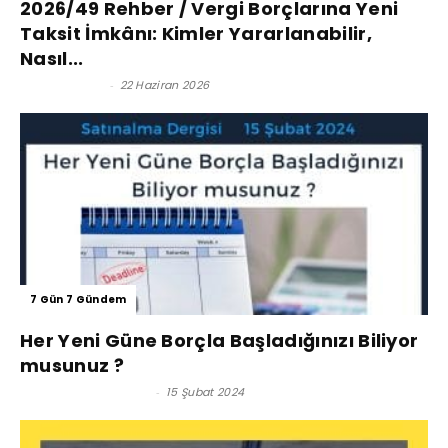
2026/49 Rehber / Vergi Borçlarına Yeni
Taksit İmkânı: Kimler Yararlanabilir,
Nasıl...
Şaban Küçük
-
22 Haziran 2026
7 Gün 7 Gündem
Her Yeni Güne Borçla Başladığınızı Biliyor
musunuz ?
Prof. Dr. Umut Omay
-
15 Şubat 2024