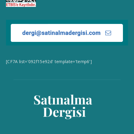
[CF7A list='092f15e92d' template='temp6']