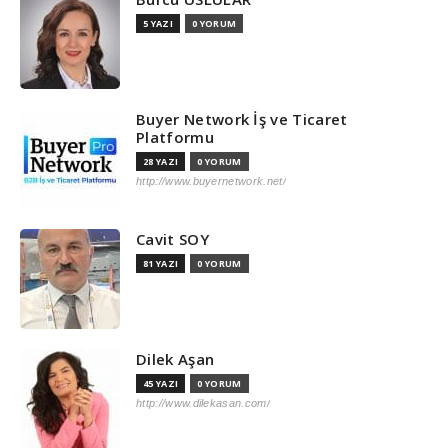
5 YAZI
0 YORUM
Buyer Network İş ve Ticaret
Platformu
28 YAZI
0 YORUM
http://www.buyernetwork.net/
Cavit SOY
81 YAZI
0 YORUM
Dilek Aşan
45 YAZI
0 YORUM
http://www.dilekasan.com/