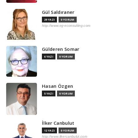
Gül Saldıraner
29 YAZI
0 YORUM
http://www.eg-econsulting.com
Gülderen Somar
6 YAZI
0 YORUM
Hasan Özgen
5 YAZI
0 YORUM
İlker Canbulut
12 YAZI
0 YORUM
http://www.ilkercanbulut.com