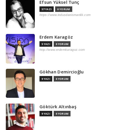
Efsun Yüksel Tunç
57 YAZI
0 YORUM
https://www.indusdanismanlik.com
Erdem Karagöz
5 YAZI
0 YORUM
http://www.erdemkaragoz.com
Gökhan Demircioğlu
9 YAZI
0 YORUM
Göktürk Altınbaş
9 YAZI
0 YORUM