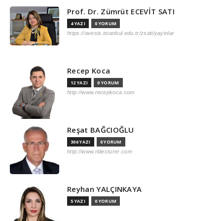
Prof. Dr. Zümrüt ECEVİT SATI
4 YAZI
0 YORUM
https://avesis.istanbul.edu.tr/zsati/yayinlar
Recep Koca
12 YAZI
0 YORUM
http://www.recepkoca.com
Reşat BAĞCIOĞLU
306 YAZI
0 YORUM
http://www.rblecturer.com
Reyhan YALÇINKAYA
5 YAZI
0 YORUM