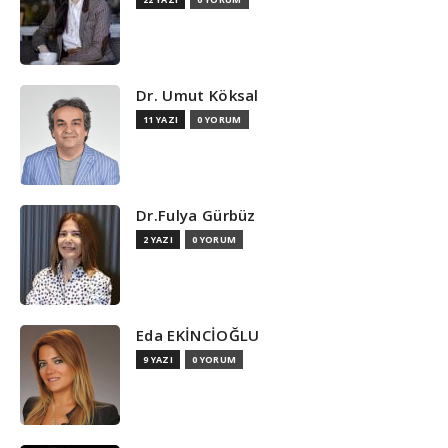
Dr. Umut Köksal
11 YAZI
0 YORUM
Dr.Fulya Gürbüz
2 YAZI
0 YORUM
Eda EKİNCİOĞLU
9 YAZI
0 YORUM