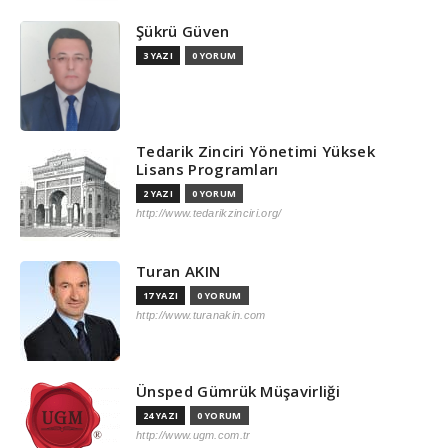
Şükrü Güven
3 YAZI
0 YORUM
Tedarik Zinciri Yönetimi Yüksek
Lisans Programları
2 YAZI
0 YORUM
http://www.tedarikzinciri.org/
Turan AKIN
17 YAZI
0 YORUM
http://www.turanakin.com
Ünsped Gümrük Müşavirliği
24 YAZI
0 YORUM
http://www.ugm.com.tr