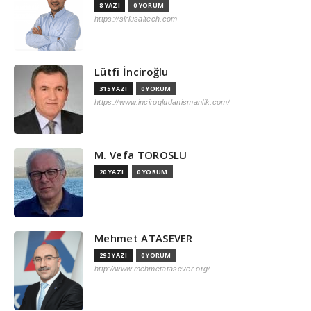
8 YAZI
0 YORUM
https://siriusaitech.com
Lütfi İnciroğlu
315 YAZI
0 YORUM
https://www.incirogludanismanlik.com/
M. Vefa TOROSLU
20 YAZI
0 YORUM
Mehmet ATASEVER
293 YAZI
0 YORUM
http://www.mehmetatasever.org/