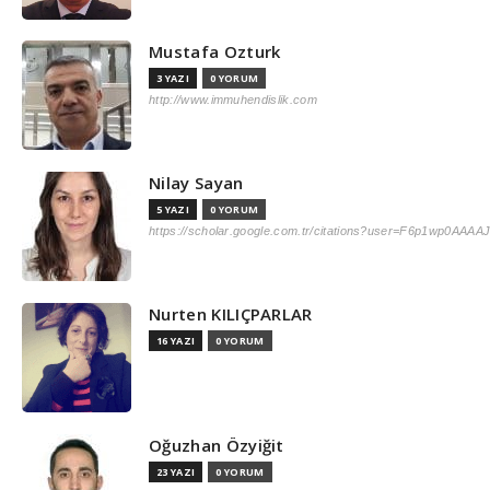
Mustafa Ozturk
3 YAZI
0 YORUM
http://www.immuhendislik.com
Nilay Sayan
5 YAZI
0 YORUM
https://scholar.google.com.tr/citations?user=F6p1wp0AAAAJ
Nurten KILIÇPARLAR
16 YAZI
0 YORUM
Oğuzhan Özyiğit
23 YAZI
0 YORUM