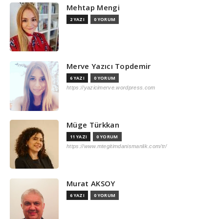
Mehtap Mengi
2 YAZI
0 YORUM
Merve Yazıcı Topdemir
6 YAZI
0 YORUM
https://yazicimerve.wordpress.com
Müge Türkkan
11 YAZI
0 YORUM
https://www.mtegitimdanismanlik.com/tr/
Murat AKSOY
6 YAZI
0 YORUM