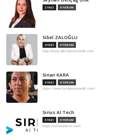
2 YAZI
0 YORUM
Sibel ZALOĞLU
4 YAZI
0 YORUM
http://www.diesdanismanlik.com
Sinan KARA
3 YAZI
0 YORUM
https://www.hstdanismanlik.com/
Sirius AI Tech
5 YAZI
0 YORUM
https://siriusaitech.com/