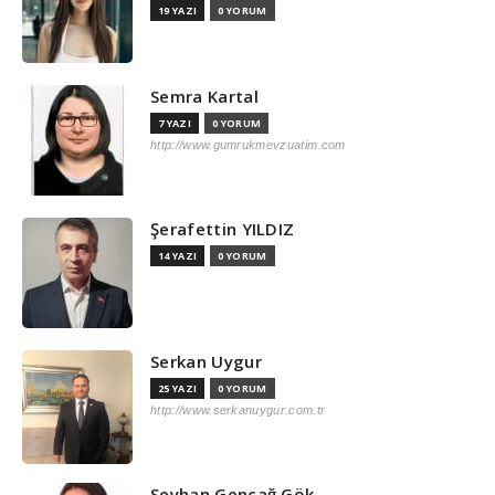
19 YAZI
0 YORUM
Semra Kartal
7 YAZI
0 YORUM
http://www.gumrukmevzuatim.com
Şerafettin YILDIZ
14 YAZI
0 YORUM
Serkan Uygur
25 YAZI
0 YORUM
http://www.serkanuygur.com.tr
Seyhan Gençağ Gök