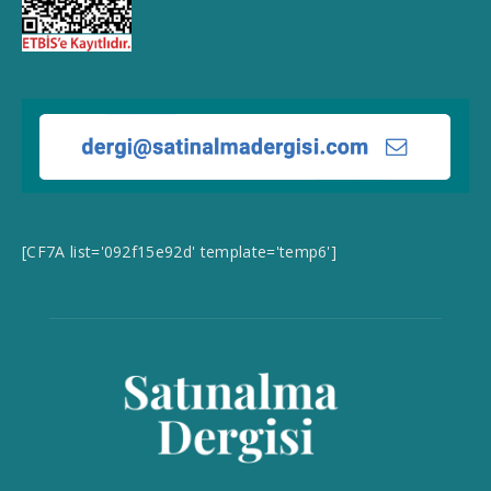
[CF7A list='092f15e92d' template='temp6']