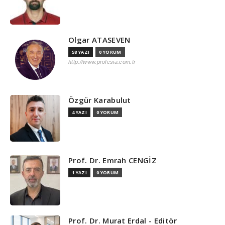
Olgar ATASEVEN
58 YAZI
0 YORUM
http://www.profesia.com.tr
Özgür Karabulut
4 YAZI
0 YORUM
Prof. Dr. Emrah CENGİZ
1 YAZI
0 YORUM
Prof. Dr. Murat Erdal - Editör