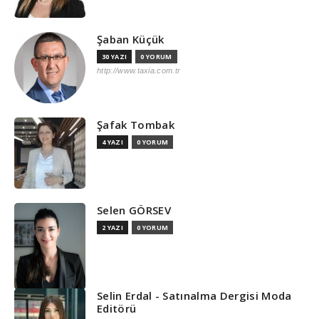
Şaban Küçük
30 YAZI
0 YORUM
http://www.taxia.com.tr
Şafak Tombak
4 YAZI
0 YORUM
Selen GÖRSEV
2 YAZI
0 YORUM
Selin Erdal - Satınalma Dergisi Moda
Editörü