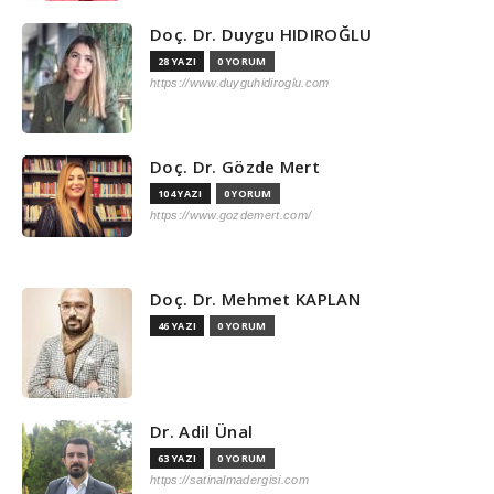
Doç. Dr. Duygu HIDIROĞLU
28 YAZI
0 YORUM
https://www.duyguhidiroglu.com
Doç. Dr. Gözde Mert
104 YAZI
0 YORUM
https://www.gozdemert.com/
Doç. Dr. Mehmet KAPLAN
46 YAZI
0 YORUM
Dr. Adil Ünal
63 YAZI
0 YORUM
https://satinalmadergisi.com