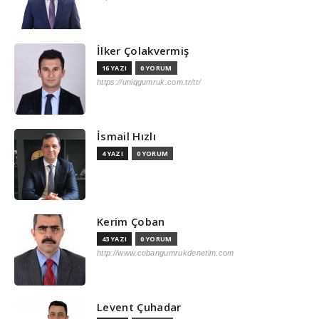
İlker Çolakvermiş
16 YAZI
0 YORUM
https://uniqgumruk.com.tr/tr/
İsmail Hızlı
4 YAZI
0 YORUM
Kerim Çoban
43 YAZI
0 YORUM
http://www.cobangumrukdenetim.com
Levent Çuhadar