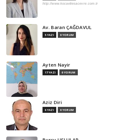
http://www.kocaeliesacevre.com.tr
Av. Baran ÇAĞDAVUL
5 YAZI
0 YORUM
Ayten Nayir
17 YAZI
0 YORUM
Aziz Diri
6 YAZI
0 YORUM
Burcu USLULAR