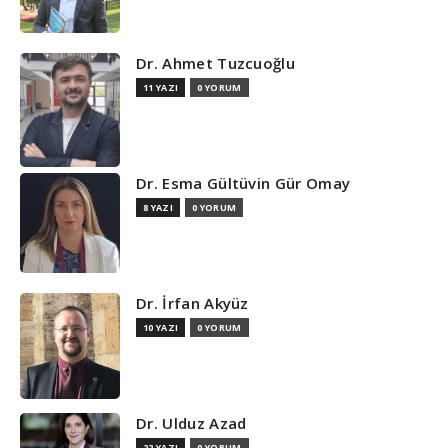
Dr. Ahmet Tuzcuoğlu
11 YAZI
0 YORUM
Dr. Esma Gültüvin Gür Omay
8 YAZI
0 YORUM
Dr. İrfan Akyüz
10 YAZI
0 YORUM
Dr. Ulduz Azad
22 YAZI
0 YORUM