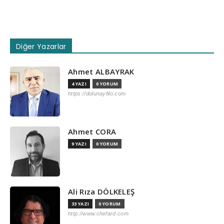
Diğer Yazarlar
Ahmet ALBAYRAK
4 YAZI
0 YORUM
https://dolunayfilo.com
Ahmet CORA
9 YAZI
0 YORUM
Ali Rıza DÖLKELEŞ
33 YAZI
0 YORUM
http://www.chefard.com