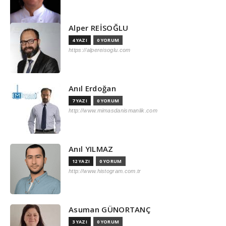
Alper REİSOĞLU
4 YAZI
0 YORUM
https://alpereisoglu.com
Anıl Erdoğan
7 YAZI
0 YORUM
http://www.mimasdanismanlik.com
Anıl YILMAZ
12 YAZI
0 YORUM
http://www.histogram.com.tr
Asuman GÜNORTANÇ
3 YAZI
0 YORUM