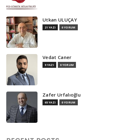
Utkan ULUÇAY
21 YAZI
0 YORUM
Vedat Caner
9 YAZI
0 YORUM
Zafer Urfalıoğlu
65 YAZI
0 YORUM