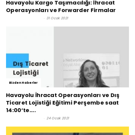
Havayolu Kargo Taşımacılığı: İhracat
Operasyonları ve Forwarder Firmalar
Satınalma Dergisi
-
31 Ocak 2021
Bizden Haberler
Havayolu İhracat Operasyonları ve Dış
Ticaret Lojistiği Eğitimi Perşembe saat
14:00’te....
Satınalma Dergisi
-
24 Ocak 2021