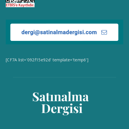
[CF7A list='092f15e92d' template='temp6']