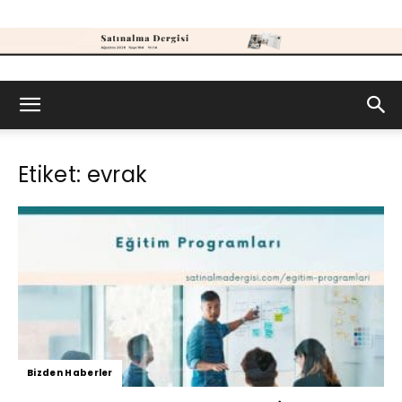
Satınalma
Etiket: evrak
Dergisi
Bizden Haberler