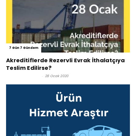
7 Gün 7 Gündem
Akreditiflerde Rezervli Evrak İthalatçıya
Teslim Edilirse?
Reşat BAĞCIOĞLU
-
28 Ocak 2020