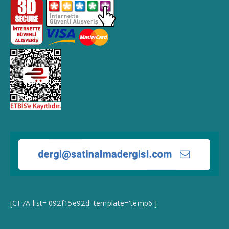
[CF7A list='092f15e92d' template='temp6']