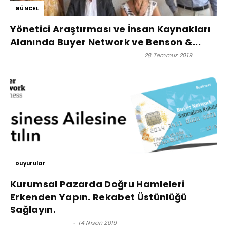
GÜNCEL
Yönetici Araştırması ve İnsan Kaynakları
Alanında Buyer Network ve Benson &...
Buyer Network İş ve Ticaret Platformu
-
28 Temmuz 2019
Duyurular
Kurumsal Pazarda Doğru Hamleleri
Erkenden Yapın. Rekabet Üstünlüğü
Sağlayın.
Satınalma Dergisi
-
14 Nisan 2019