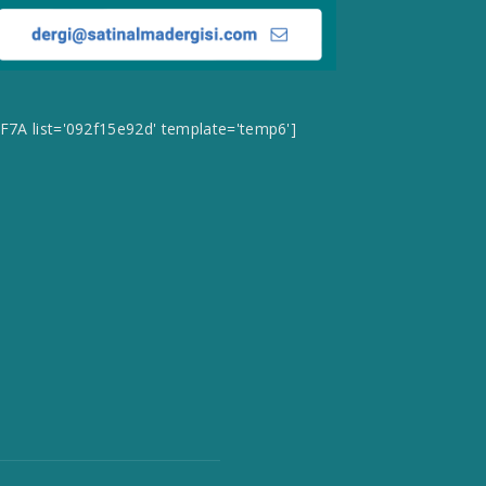
CF7A list='092f15e92d' template='temp6']