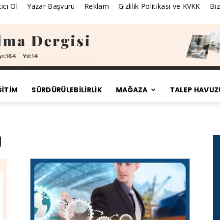
ıcı Ol
Yazar Başvuru
Reklam
Gizlilik Politikası ve KVKK
Biz
ĞİTİM
SÜRDÜRÜLEBILIRLIK
MAĞAZA
TALEP HAVUZ
Satınalma
g
Dergisi