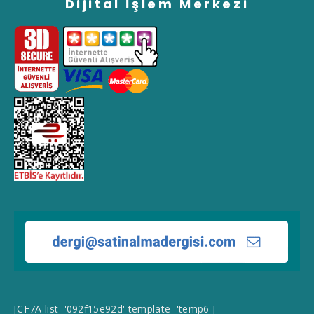
Dijital İşlem Merkezi
[CF7A list='092f15e92d' template='temp6']