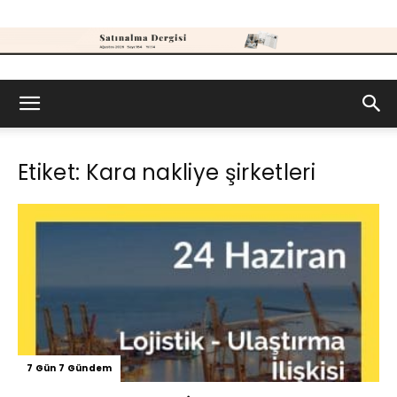
Satınalma
Etiket: Kara nakliye şirketleri
Dergisi
7 Gün 7 Gündem