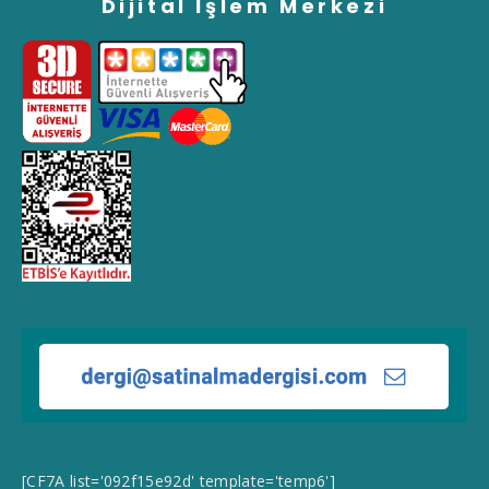
Dijital İşlem Merkezi
[CF7A list='092f15e92d' template='temp6']