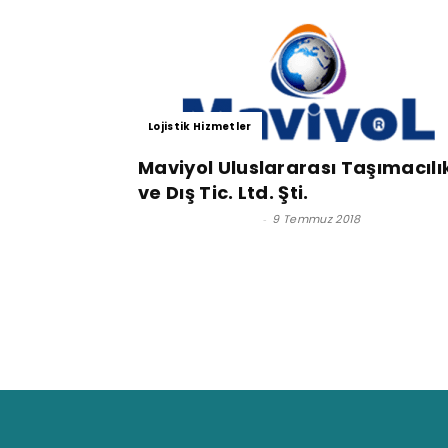
Lojistik Hizmetler
Maviyol Uluslararası Taşımacılı
ve Dış Tic. Ltd. Şti.
Satınalma Dergisi
-
9 Temmuz 2018