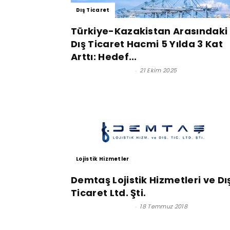
Dış Ticaret
Türkiye-Kazakistan Arasındaki
Dış Ticaret Hacmi 5 Yılda 3 Kat
Arttı: Hedef...
Satınalma Dergisi
-
21 Ekim 2025
Lojistik Hizmetler
Demtaş Lojistik Hizmetleri ve Dı
Ticaret Ltd. Şti.
Satınalma Dergisi
-
18 Temmuz 2018