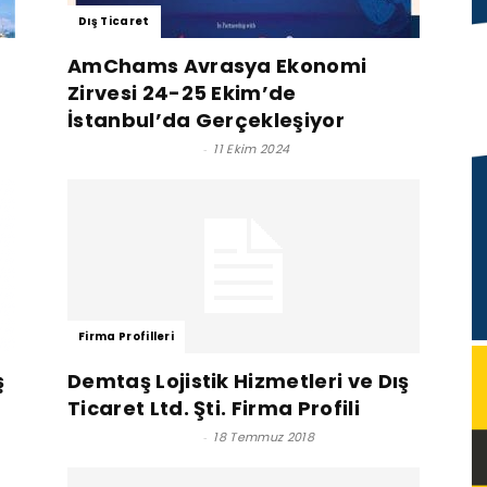
Dış Ticaret
AmChams Avrasya Ekonomi
Zirvesi 24-25 Ekim’de
İstanbul’da Gerçekleşiyor
Satınalma Dergisi
-
11 Ekim 2024
Firma Profilleri
ş
Demtaş Lojistik Hizmetleri ve Dış
Ticaret Ltd. Şti. Firma Profili
Satınalma Dergisi
-
18 Temmuz 2018