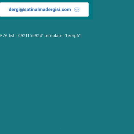
CF7A list='092f15e92d' template='temp6']