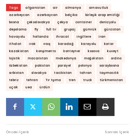
Tags
afganistan
air
almanya
arnavutluk
azarbeycan
azerbaycan
belçika
birleşik arap emirliği
bosna
çekoslovakya
çekya
container
denizyolu
depolama
fly
full tır
grupaj
gümrük
gürcistan
havayolu
hollanda
ihracat
ingiltere
iran
ithalat
ırak
ıraq
karadağ
karayolu
katar
kazakistan
konşimento
konteyner
kosova
kuveyt
lojistik
macaristan
makedonya
moğolistan
ordino
özbekistan
pakistan
parsiyel
polonya
saraybosna
sırbistan
slovakya
tacikistan
tahran
taşımacılık
tebriz
tehran
Tır tşıma
tren
truck
türkmenistan
uçak
uea
ürdün
Önceki İçerik
Sonraki İçerik