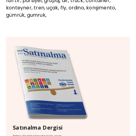
full tır, parsiyel, grupaj, air, truck, container,
konteyner, tren, uçak, fly, ordino, konşimento,
gümrük, gumruk,
Satınalma Dergisi