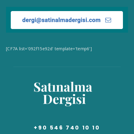
[CF7A list='092f15e92d' template='temp6']
+90 546 740 10 10