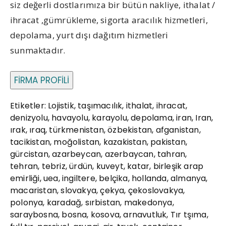
siz değerli dostlarımıza bir bütün nakliye, ithalat /
ihracat ,gümrükleme, sigorta aracılık hizmetleri,
depolama, yurt dışı dağıtım hizmetleri
sunmaktadır.
FİRMA PROFİLİ
Etiketler: Lojistik, taşımacılık, ithalat, ihracat,
denizyolu, havayolu, karayolu, depolama, iran, Iran,
ırak, ıraq, türkmenistan, özbekistan, afganistan,
tacikistan, moğolistan, kazakistan, pakistan,
gürcistan, azarbeycan, azerbaycan, tahran,
tehran, tebriz, ürdün, kuveyt, katar, birleşik arap
emirliği, uea, ingiltere, belçika, hollanda, almanya,
macaristan, slovakya, çekya, çekoslovakya,
polonya, karadağ, sırbistan, makedonya,
saraybosna, bosna, kosova, arnavutluk, Tır tşıma,