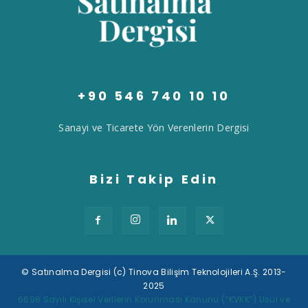
+90 546 740 10 10
Sanayi ve Ticarete Yön Verenlerin Dergisi
Bizi Takip Edin
© Satınalma Dergisi (c) Tinova Bilişim Teknolojileri A.Ş. 2013-
2025
Tek Tıkla Ödeme Kolaylığı
6698 Sayılı Kişisel Verilerin Korunması Kanunu (“KVKK”) Usul ve