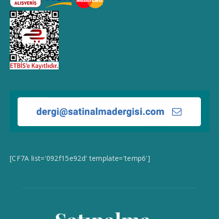
[CF7A list='092f15e92d' template='temp6']