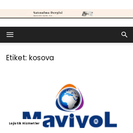
Satınalma
Etiket: kosova
Dergisi
Lojistik Hizmetler