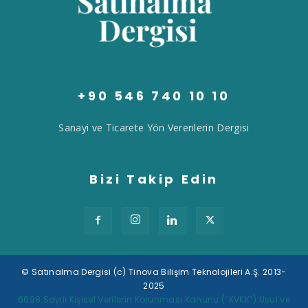
+90 546 740 10 10
Sanayi ve Ticarete Yön Verenlerin Dergisi
Bizi Takip Edin
© Satınalma Dergisi (c) Tinova Bilişim Teknolojileri A.Ş. 2013-
2025
Tek Tıkla Ödeme Kolaylığı
6698 Sayılı Kişisel Verilerin Korunması Kanunu (“KVKK”) Usul ve