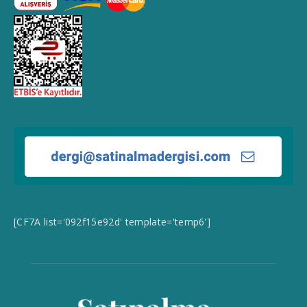
[CF7A list='092f15e92d' template='temp6']