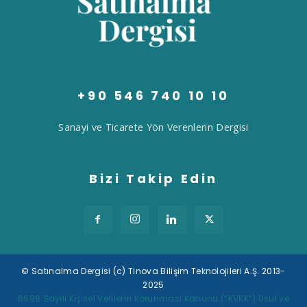
+90 546 740 10 10
Sanayi ve Ticarete Yön Verenlerin Dergisi
Bizi Takip Edin
© Satınalma Dergisi (c) Tinova Bilişim Teknolojileri A.Ş. 2013-
2025
Tek Tıkla Ödeme Kolaylığı
6698 Sayılı Kişisel Verilerin Korunması Kanunu (“KVKK”) Usul ve