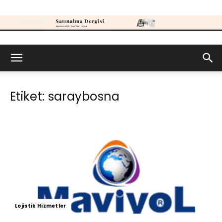
Satınalma
Etiket: saraybosna
Dergisi
Lojistik Hizmetler