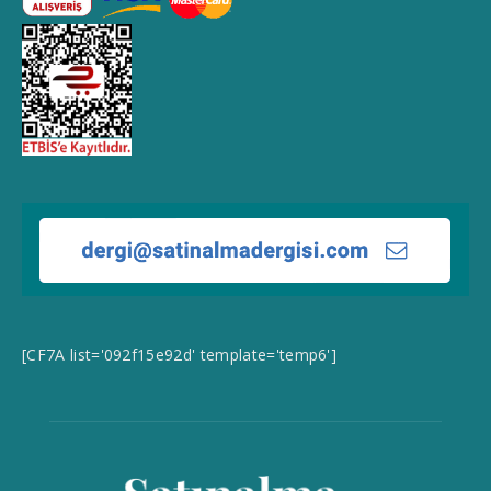
[CF7A list='092f15e92d' template='temp6']