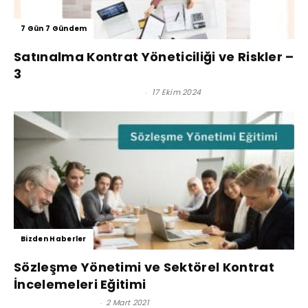
7 Gün 7 Gündem
Satınalma Kontrat Yöneticiliği ve Riskler –
3
Prof. Dr. Murat Erdal - Editör
-
17 Ekim 2024
Bizden Haberler
Sözleşme Yönetimi ve Sektörel Kontrat
İncelemeleri Eğitimi
Satınalma Dergisi
-
2 Mart 2021