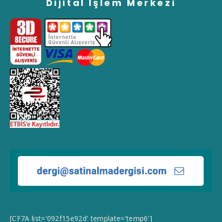
Dijital İşlem Merkezi
[CF7A list='092f15e92d' template='temp6']