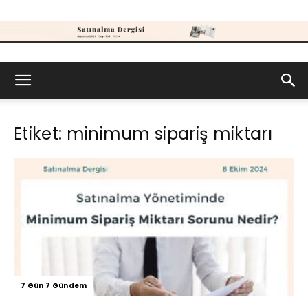
Satınalma
Etiket: minimum sipariş miktarı
Dergisi
7 Gün 7 Gündem