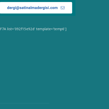
CF7A list='092f15e92d' template='temp6']