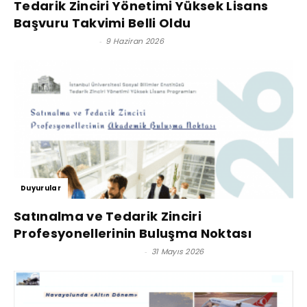
Tedarik Zinciri Yönetimi Yüksek Lisans
Başvuru Takvimi Belli Oldu
Satınalma Dergisi
-
9 Haziran 2026
Duyurular
Satınalma ve Tedarik Zinciri
Profesyonellerinin Buluşma Noktası
Prof. Dr. Murat Erdal - Editör
-
31 Mayıs 2026