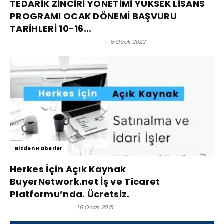
TEDARİK ZİNCİRİ YÖNETİMİ YÜKSEK LİSANS
PROGRAMI OCAK DÖNEMİ BAŞVURU
TARİHLERİ 10-16...
Prof. Dr. Murat Erdal - Editör
-
5 Ocak 2022
Bizden Haberler
Herkes İçin Açık Kaynak
BuyerNetwork.net İş ve Ticaret
Platformu’nda. Ücretsiz.
Satınalma Dergisi
-
16 Ocak 2021