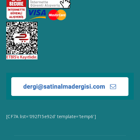
[CF7A list='092f15e92d' template='temp6']