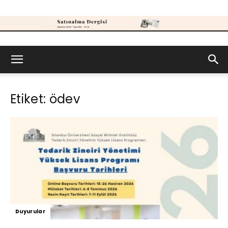
Satınalma
Etiket: ödev
Dergisi
Duyurular