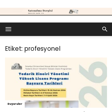
Satınalma
Etiket: profesyonel
Dergisi
Duyurular