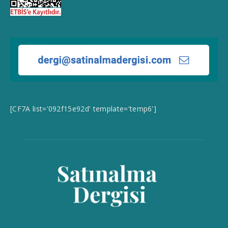
[CF7A list='092f15e92d' template='temp6']