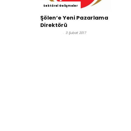
Sektörel Gelişmeler
Şölen’e Yeni Pazarlama
Direktörü
Burak Öçlü
-
3 Şubat 2017