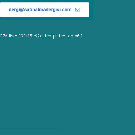
CF7A list='092f15e92d' template='temp6']