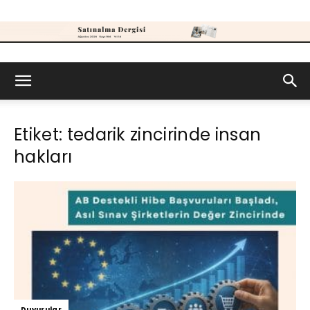
Satınalma
Etiket: tedarik zincirinde insan
Dergisi
hakları
Duyurular