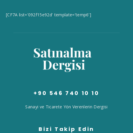
[CF7A list='092f15e92d' template='temp6']
+90 546 740 10 10
Sanayi ve Ticarete Yön Verenlerin Dergisi
Bizi Takip Edin