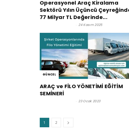
Operasyonel Araç Kiralama
Sektörü Yılın Üçüncü Çeyreğind
77 Milyar TL Değerinde...
Satınalma Dergisi
-
24 Kasım 2025
GÜNCEL
ARAÇ ve FİLO YÖNETİMİ EĞİTİM
SEMİNERİ
Satınalma Dergisi
-
23 Ocak 2023
1
2