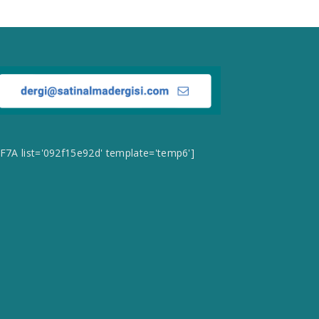
CF7A list='092f15e92d' template='temp6']