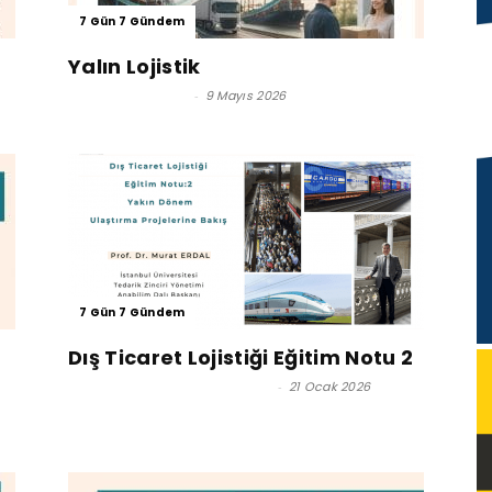
7 Gün 7 Gündem
Yalın Lojistik
M. Vefa TOROSLU
-
9 Mayıs 2026
7 Gün 7 Gündem
Dış Ticaret Lojistiği Eğitim Notu 2
Prof. Dr. Murat Erdal - Editör
-
21 Ocak 2026