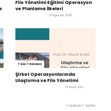
Filo Yönetimi Eğitimi Operasyon
e
ve Planlama İlkeleri
Satınalma Dergisi
-
23 Ağustos 2025
7 Gün 7 Gündem
Şirket Operasyonlarında
Ulaştırma ve Filo Yönetimi
Prof. Dr. Murat Erdal - Editör
-
13 Aralık 2021
2 Sayfanın 1. Sayfası