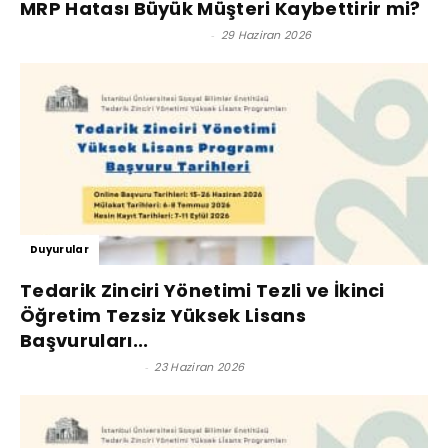
MRP Hatası Büyük Müşteri Kaybettirir mi?
Prof. Dr. Murat Erdal - Editör
-
29 Haziran 2026
Duyurular
Tedarik Zinciri Yönetimi Tezli ve İkinci
Öğretim Tezsiz Yüksek Lisans
Başvuruları...
Satınalma Dergisi
-
23 Haziran 2026