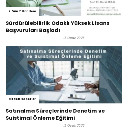
7 Gün 7 Gündem
Sürdürülebilirlik Odaklı Yüksek Lisans
Başvuruları Başladı
Prof. Dr. Murat Erdal - Editör
-
13 Ocak 2026
Bizden Haberler
Satınalma Süreçlerinde Denetim ve
Suistimal Önleme Eğitimi
Prof. Dr. Murat Erdal - Editör
-
12 Ocak 2026