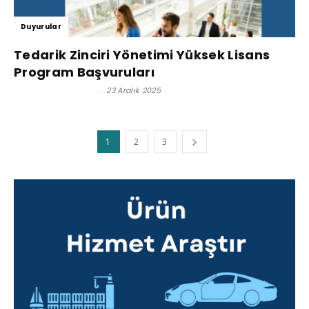
Duyurular
Tedarik Zinciri Yönetimi Yüksek Lisans
Program Başvuruları
Satınalma Dergisi
-
23 Aralık 2025
1
2
3