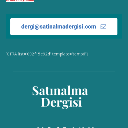
[CF7A list='092f15e92d' template='temp6']