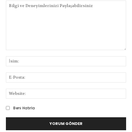
Bilgi
ve
İsi
Deneyimlerinizi
Paylaşabilirsiniz
E-
Pos
We
Beni Hatırla