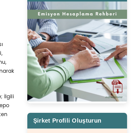
sı
,
nu,
ınarak
İlgili
repo
ten
Şirket Profili Oluşturun