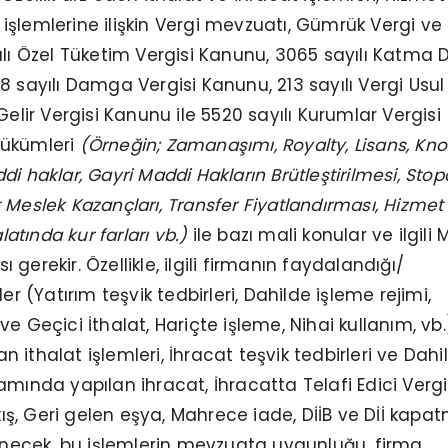
et işlemlerine ilişkin Vergi mevzuatı, Gümrük Vergi ve
ılı Özel Tüketim Vergisi Kanunu, 3065 sayılı Katma 
8 sayılı Damga Vergisi Kanunu, 213 sayılı Vergi Usul
Gelir Vergisi Kanunu ile 5520 sayılı Kurumlar Vergisi
hükümleri
(Örneğin; Zamanaşımı, Royalty, Lisans, Kn
i haklar, Gayri Maddi Hakların Brütleştirilmesi, Stop
 Meslek Kazançları, Transfer Fiyatlandırması, Hizmet
alatında kur farları vb.)
ile bazı mali konular ve ilgili 
gerekir. Özellikle, ilgili firmanın faydalandığı/
er (Yatırım teşvik tedbirleri, Dahilde işleme rejimi,
e Geçici İthalat, Hariçte işleme, Nihai kullanım, vb.
 ithalat işlemleri, İhracat teşvik tedbirleri ve Dahi
amında yapılan ihracat, İhracatta Telafi Edici Vergi
ıkış, Geri gelen eşya, Mahrece iade, DİİB ve Dİİ kapa
lenecek, bu işlemlerin mevzuata uygunluğu, firma