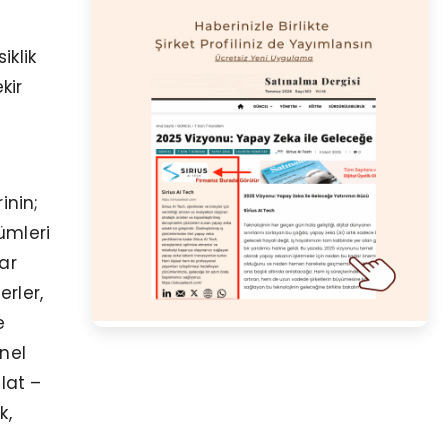
iklik
kir
inin;
ümleri
ar
erler,
e
nel
alat –
k,