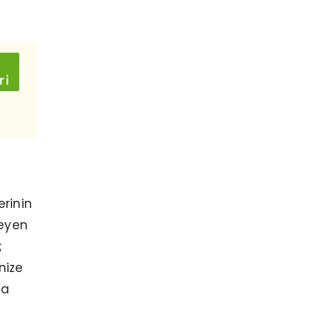
erinin
teyen
;
nize
da