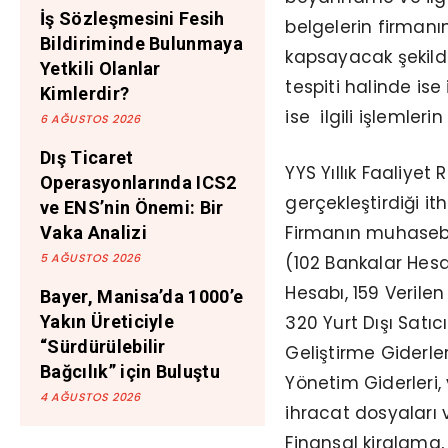
İş Sözleşmesini Fesih
belgelerin firmanın
Bildiriminde Bulunmaya
kapsayacak şekilde
Yetkili Olanlar
tespiti halinde ise
Kimlerdir?
ise ilgili işlemler
6 AĞUSTOS 2026
Dış Ticaret
YYS Yıllık Faaliyet 
Operasyonlarında ICS2
gerçekleştirdiği ith
ve ENS’nin Önemi: Bir
Firmanın muhasebe 
Vaka Analizi
5 AĞUSTOS 2026
(102 Bankalar Hesa
Hesabı, 159 Verilen
Bayer, Manisa’da 1000’e
320 Yurt Dışı Satı
Yakın Üreticiyle
“Sürdürülebilir
Geliştirme Giderle
Bağcılık” için Buluştu
Yönetim Giderleri, v
4 AĞUSTOS 2026
ihracat dosyaları ve
Finansal kiralama, 