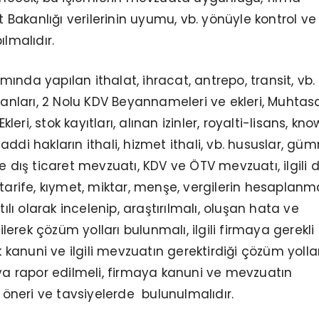
et Bakanlığı verilerinin uyumu, vb. yönüyle kontrol ve
ılmalıdır.
ında yapılan ithalat, ihracat, antrepo, transit, vb.
eyanları, 2 Nolu KDV Beyannameleri ve ekleri, Muhtas
kleri
,
stok kayıtları, alınan izinler, royalti-lisans, k
ddi hakların ithali, hizmet ithali, vb. hususlar, güm
e dış ticaret mevzuatı, KDV ve ÖTV mevzuatı, ilgili d
 tarife, kıymet, miktar, menşe, vergilerin hesaplanma
tılı olarak incelenip, araştırılmalı, oluşan hata ve
dilerek çözüm yolları bulunmalı, ilgili firmaya gerekli
ak kanuni ve ilgili mevzuatın gerektirdiği çözüm yolla
aya rapor edilmeli, firmaya kanuni ve mevzuatın
i öneri ve tavsiyelerde bulunulmalıdır.