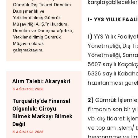
karşılaşabilecekle
Gümrük Dış Ticaret Denetim
Danışmanlık ve
Yetkilendirilmiş Gümrük
I- YYS YILLIK FA
Müşavirliği A. Ş."ni kurdum.
Denetim ve Danışma ağırlıklı,
1)
YYS Yıllık Faali
Yetkilendirilmiş Gümrük
Müşaviri olarak
Yönetmeliği, Dış T
çalışmaktayım.
Yönetmeliği, Sonra
5607 sayılı Kaçakç
5326 sayılı Kabaha
Alım Talebi: Akaryakıt
hazırlanması gerek
6 AĞUSTOS 2026
2)
Gümrük İşlemleri
Turquality’de Finansal
Olgunluk: Ciroyu
firmanın son bir yıl
Bilmek Markayı Bilmek
vb. dış ticaret iş
Değil
ve toplam işlem/ 
6 AĞUSTOS 2026
beyanname ve ilgi