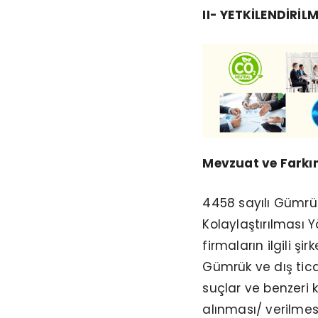
II- YETKİLENDİRİL
Mevzuat ve Farkın
4458 sayılı Gümrük
Kolaylaştırılması 
firmaların ilgili şi
Gümrük ve dış tic
suçlar ve benzeri 
alınması/ verilmesi