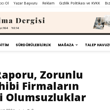
ıcı Ol
Yazar Başvuru
Reklam
Gizlilik Politikası ve KVKK
Biz
ĞİTİM
SÜRDÜRÜLEBILIRLIK
MAĞAZA
TALEP HAVUZ
Satınalma
 Raporu, Zorunlu
hibi Firmaların
Dergisi
ri Olumsuzluklar