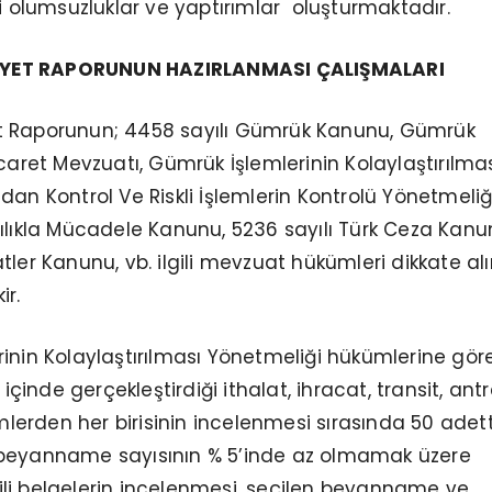
ri olumsuzluklar ve yaptırımlar oluşturmaktadır.
ALİYET RAPORUNUN HAZIRLANMASI ÇALIŞMALARI
yet Raporunun; 4458 sayılı Gümrük Kanunu, Gümrük
icaret Mevzuatı, Gümrük İşlemlerinin Kolaylaştırılma
dan Kontrol Ve Riskli İşlemlerin Kontrolü Yönetmeliği
ılıkla Mücadele Kanunu, 5236 sayılı Türk Ceza Kanu
tler Kanunu, vb. ilgili mevzuat hükümleri dikkate al
ir.
nin Kolaylaştırılması Yönetmeliği hükümlerine göre; 
 içinde gerçekleştirdiği ithalat, ihracat, transit, ant
lemlerden her birisinin incelenmesi sırasında 50 adet
beyanname sayısının % 5’inde az olmamak üzere
li belgelerin incelenmesi, seçilen beyanname ve