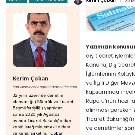
Kerim Çoban
25 M
Yazımızın konusu
dış ticaret işlemle
Kanunu, Dış ticar
İşlemlerinin Kolayl
Kerim Çoban
ve İlgili Diğer Mev
http://www.cobangumrukdenetim.com
kapsamında incelen
32 yılın üzerinde denetim
Raporu’nun hazır
elemanlığı (Gümrük ve Ticaret
Başmüfettişliği) yaptıktan
alınması gereken Z
sonra 2020 yılı Ağustos
Ticaret Bakanlığı
ayında Ticaret Bakanlığından
ve denetimler sonu
kendi isteğimle emekli oldum
ve kendi şirketim, "Çoban