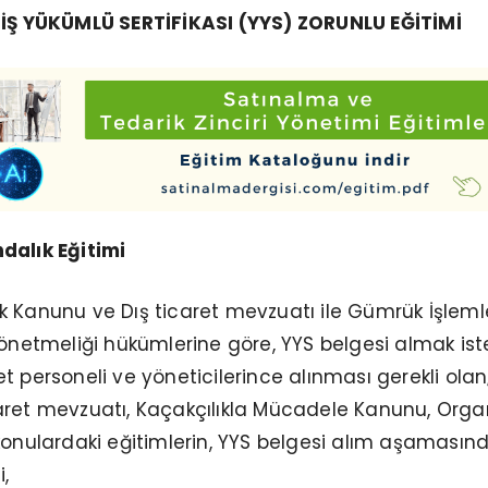
MİŞ YÜKÜMLÜ SERTİFİKASI (YYS) ZORUNLU EĞİTİMİ
dalık Eğitimi
 Kanunu ve Dış ticaret mevzuatı ile Gümrük İşleml
Yönetmeliği hükümlerine göre, YYS belgesi almak is
rket personeli ve yöneticilerince alınması gerekli olan
aret mevzuatı, Kaçakçılıkla Mücadele Kanunu, Orga
konulardaki eğitimlerin, YYS belgesi alım aşamasın
,