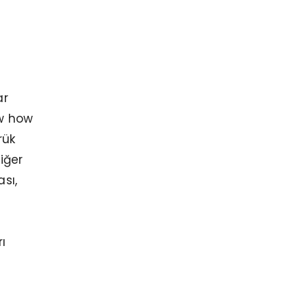
ar
now how
rük
iğer
sı,
rı