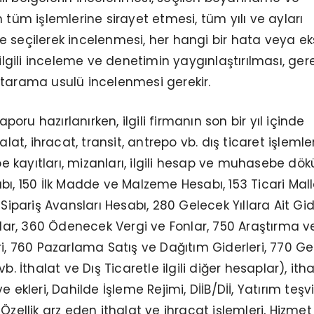
 tüm işlemlerine sirayet etmesi, tüm yılı ve ayları
 seçilerek incelenmesi, her hangi bir hata veya eks
 ilgili inceleme ve denetimin yaygınlaştırılması, gere
in tarama usulü incelenmesi gerekir.
Raporu hazırlanırken, ilgili firmanın son bir yıl içinde
alat, ihracat, transit, antrepo vb. dış ticaret işlemler
kayıtları, mizanları, ilgili hesap ve muhasebe dök
bı, 150 İlk Madde ve Malzeme Hesabı, 153 Ticari Mall
 Sipariş Avansları Hesabı, 280 Gelecek Yıllara Ait Gid
cılar, 360 Ödenecek Vergi ve Fonlar, 750 Araştırma v
ri, 760 Pazarlama Satış ve Dağıtım Giderleri, 770 Ge
b. İthalat ve Dış Ticaretle ilgili diğer hesaplar), ith
 ekleri, Dahilde İşleme Rejimi, DİİB/Dİİ, Yatırım teşvi
Özellik arz eden ithalat ve ihracat işlemleri, Hizmet