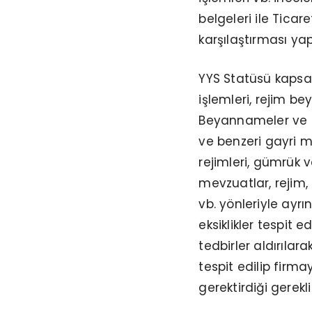
belgeleri ile Ticar
karşılaştırması yap
YYS Statüsü kapsam
işlemleri, rejim b
Beyannameler ve E
ve benzeri gayri ma
rejimleri, gümrük v
mevzuatlar, rejim,
vb. yönleriyle ayrın
eksiklikler tespit e
tedbirler aldırılar
tespit edilip firm
gerektirdiği gerekl