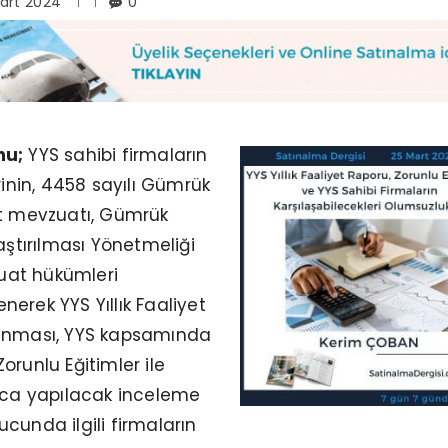
art 2024
0
nu;
YYS sahibi firmaların
rinin, 4458 sayılı Gümrük
et mevzuatı, Gümrük
aştırılması Yönetmeliği
zuat hükümleri
erek YYS Yıllık Faaliyet
lanması, YYS kapsamında
orunlu Eğitimler ile
’nca yapılacak inceleme
cunda ilgili firmaların