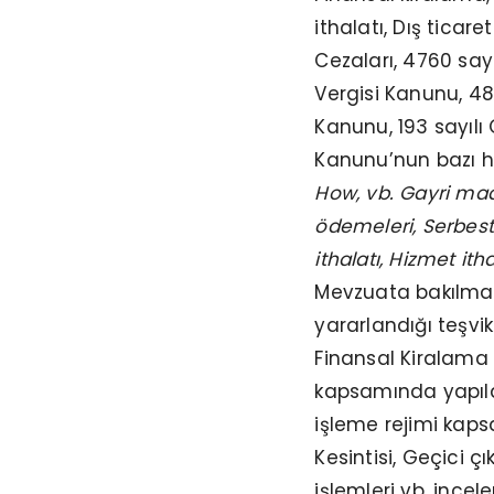
ithalatı, Dış ticar
Cezaları, 4760 say
Vergisi Kanunu, 48
Kanunu, 193 sayılı 
Kanunu’nun bazı 
How, vb. Gayri madd
ödemeleri, Serbest
ithalatı, Hizmet ith
Mevzuata bakılması 
yararlandığı teşvikl
Finansal Kiralama v
kapsamında yapılan
işleme rejimi kaps
Kesintisi, Geçici ç
işlemleri vb. ince