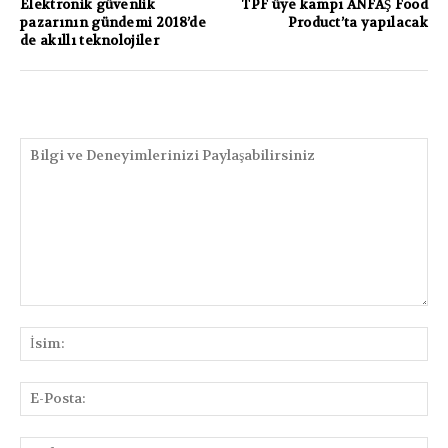
Elektronik güvenlik
TPF üye kampı ANFAŞ Food
pazarının gündemi 2018’de
Product’ta yapılacak
de akıllı teknolojiler
PAYLAŞIMLAR
Bilgi
ve
İsi
Deneyimlerinizi
Paylaşabilirsiniz
E-
Pos
We