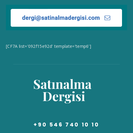
[CF7A list='092f15e92d' template='temp6']
+90 546 740 10 10