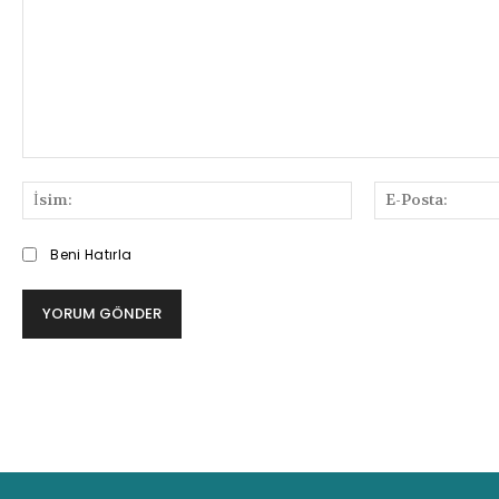
Bilgi
ve
İsim:
Deneyimlerinizi
Paylaşabilirsiniz
Beni Hatırla