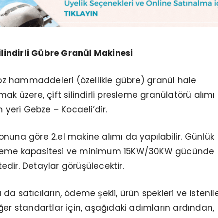
Silindirli Gübre Granül Makinesi
 toz hammaddeleri (özellikle gübre) granül hale
ak üzere, çift silindirli presleme granülatörü alımı
m yeri Gebze – Kocaeli’dir.
nuna göre 2.el makine alımı da yapılabilir. Günlük
leme kapasitesi ve minimum 15KW/30KW gücünde
dir. Detaylar görüşülecektir.
ya da satıcıların, ödeme şekli, ürün spekleri ve istenil
ğer standartlar için, aşağıdaki adımların ardından,