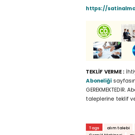
https://satinalma
TEKLİF VERME :
İht
Aboneliği
sayfasın
GEREKMEKTEDİR. Abo
taleplerine teklif v
Tags
alım talebi