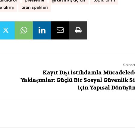
anülatör
presleme
şirket ihtiyaçları
toplu alım
 alımı
ürün spekleri
Sonrak
Kayıt Dışı İstihdamla Mücadeled
Yaklaşımlar: Güçlü Bir Sosyal Güvenlik S
İçin Yapısal Dönüşü