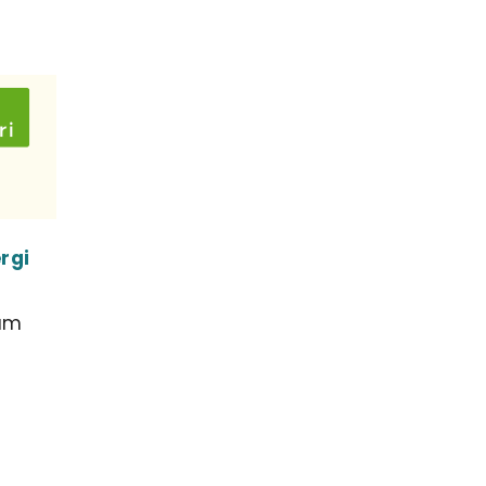
rgi
lım