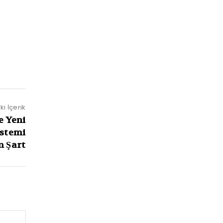
i İçerik
e Yeni
istemi
m Şart