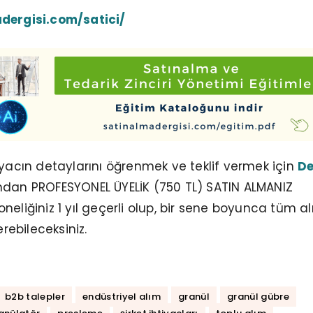
dergisi.com/satici/
iyacın detaylarını öğrenmek ve teklif vermek için
De
dan PROFESYONEL ÜYELİK (750 TL) SATIN ALMANIZ
neliğiniz 1 yıl geçerli olup, bir sene boyunca tüm a
erebileceksiniz.
b2b talepler
endüstriyel alım
granül
granül gübre