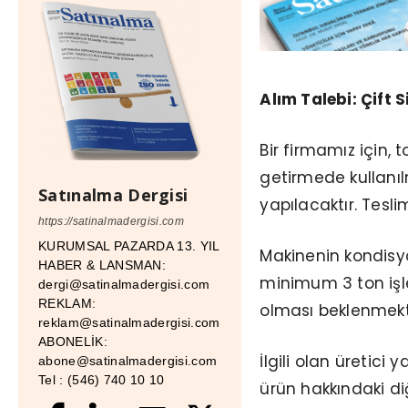
Alım Talebi: Çift 
Bir firmamız için,
getirmede kullanılm
Satınalma Dergisi
yapılacaktır. Tesli
https://satinalmadergisi.com
KURUMSAL PAZARDA 13. YIL
Makinenin kondisyo
HABER & LANSMAN:
minimum 3 ton iş
dergi@satinalmadergisi.com
REKLAM:
olması beklenmekte
reklam@satinalmadergisi.com
ABONELİK:
İlgili olan üretici 
abone@satinalmadergisi.com
Tel : (546) 740 10 10
ürün hakkındaki di