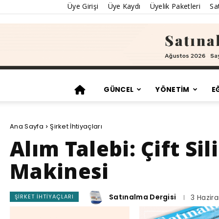
Üye Girişi
Üye Kaydı
Üyelik Paketleri
Sat
GÜNCEL
YÖNETİM
E
Ana Sayfa
Şirket İhtiyaçları
Alım Talebi: Çift Si
Makinesi
Satınalma Dergisi
ŞIRKET İHTIYAÇLARI
3 Hazir