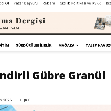
ıcı Ol
Yazar Başvuru
Reklam
Gizlilik Politikası ve KVKK
Biz
ĞİTİM
SÜRDÜRÜLEBILIRLIK
MAĞAZA
TALEP HAVUZ
Satınalma
lindirli Gübre Granül
Dergisi
an 2026
0