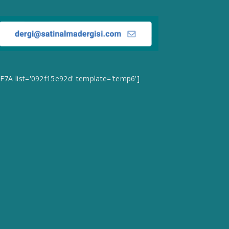
CF7A list='092f15e92d' template='temp6']