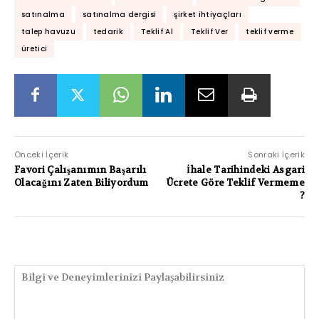
satınalma
satınalma dergisi
şirket ihtiyaçları
talep havuzu
tedarik
Teklif Al
Teklif Ver
teklif verme
üretici
Önceki İçerik
Sonraki İçerik
Favori Çalışanımın Başarılı
İhale Tarihindeki Asgari
Olacağını Zaten Biliyordum
Ücrete Göre Teklif Vermeme
?
PAYLAŞIMLAR