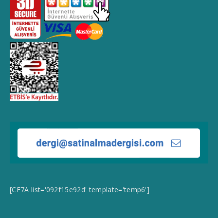
[CF7A list='092f15e92d' template='temp6']