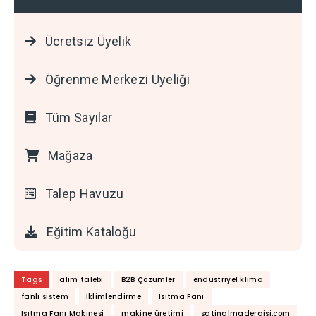
Ücretsiz Üyelik
Öğrenme Merkezi Üyeliği
Tüm Sayılar
Mağaza
Talep Havuzu
Eğitim Kataloğu
Tags
alım talebi
B2B Çözümler
endüstriyel klima
fanlı sistem
İklimlendirme
Isıtma Fanı
Isıtma Fanı Makinesi
makine üretimi
satinalmadergisi.com