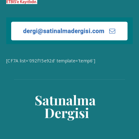
[CF7A list='092f15e92d' template='temp6']