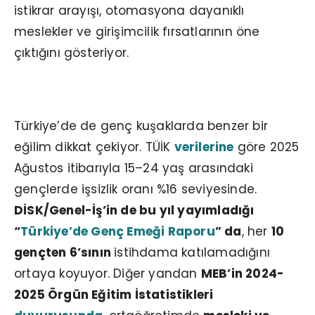
istikrar arayışı, otomasyona dayanıklı
meslekler ve girişimcilik fırsatlarının öne
çıktığını gösteriyor.
Türkiye’de Gençler Farklı Bir Yol Arıyor
Türkiye’de de genç kuşaklarda benzer bir
eğilim dikkat çekiyor. TÜİK
verilerine
göre 2025
Ağustos itibarıyla 15–24 yaş arasındaki
gençlerde işsizlik oranı %16 seviyesinde.
DİSK/Genel-İş’in de bu yıl yayımladığı
“
Türkiye’de Genç Emeği Raporu
” da
, her
10
gençten 6’sının
istihdama katılamadığını
ortaya koyuyor. Diğer yandan
MEB’in
2024-
2025
Örgün Eğitim İstatistikleri