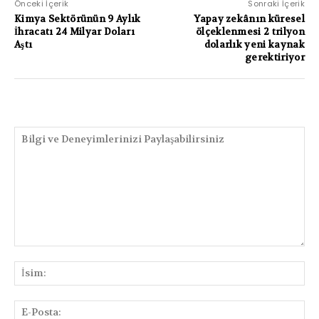
Önceki İçerik
Sonraki İçerik
Kimya Sektörünün 9 Aylık
Yapay zekânın küresel
İhracatı 24 Milyar Doları
ölçeklenmesi 2 trilyon
Aştı
dolarlık yeni kaynak
gerektiriyor
PAYLAŞIMLAR
Bilgi
ve
İsi
Deneyimlerinizi
Paylaşabilirsiniz
E-