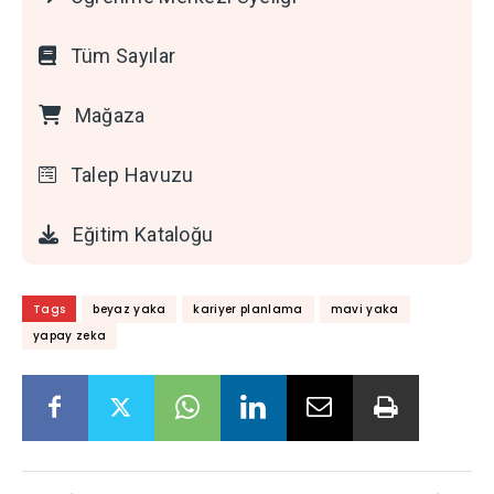
Tüm Sayılar
Mağaza
Talep Havuzu
Eğitim Kataloğu
Tags
beyaz yaka
kariyer planlama
mavi yaka
yapay zeka