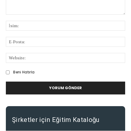
Bilgi
ve
İsi
Deneyimlerinizi
Paylaşabilirsiniz
E-
Pos
We
Beni Hatırla
Şirketler için Eğitim Kataloğu