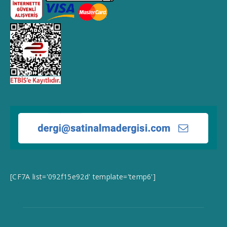
[CF7A list='092f15e92d' template='temp6']