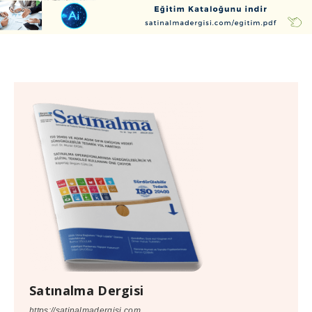
Satınalma Dergisi
https://satinalmadergisi.com