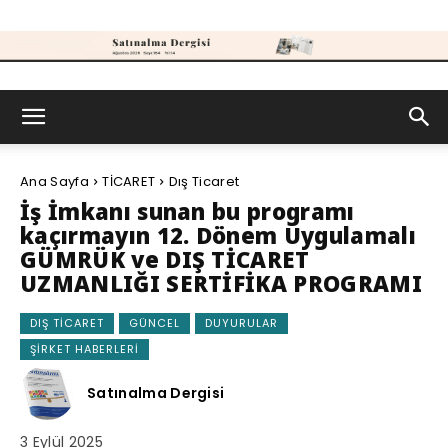
Satınalma
Ana Sayfa
TİCARET
Dış Ticaret
Dergisi
İş İmkanı sunan bu programı
kaçırmayın 12. Dönem Uygulamalı
GÜMRÜK ve DIŞ TİCARET
UZMANLIĞI SERTİFİKA PROGRAMI
DIŞ TICARET
GÜNCEL
DUYURULAR
ŞIRKET HABERLERI
Satınalma Dergisi
3 Eylül 2025