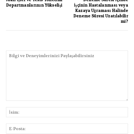
Departmanlarının Yükselişi
İşçinin Hastalanması veya
Kazaya Uğraması Halinde
Deneme Süresi Uzatılabilir
mi?
PAYLAŞIMLAR
Bilgi
ve
İsi
Deneyimlerinizi
Paylaşabilirsiniz
E-
Pos