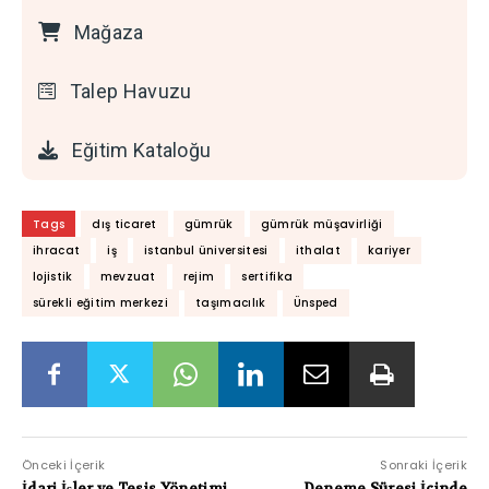
Mağaza
Talep Havuzu
Eğitim Kataloğu
Tags
dış ticaret
gümrük
gümrük müşavirliği
ihracat
iş
istanbul üniversitesi
ithalat
kariyer
lojistik
mevzuat
rejim
sertifika
sürekli eğitim merkezi
taşımacılık
Ünsped
Önceki İçerik
Sonraki İçerik
İdari İşler ve Tesis Yönetimi
Deneme Süresi İçinde