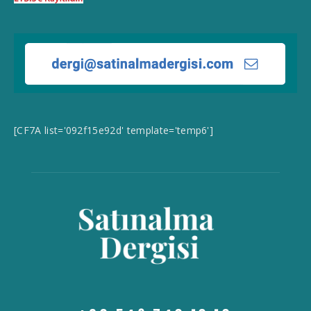
[CF7A list='092f15e92d' template='temp6']