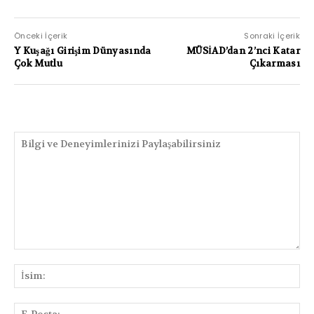
Önceki İçerik
Sonraki İçerik
Y Kuşağı Girişim Dünyasında
MÜSİAD’dan 2’nci Katar
Çok Mutlu
Çıkarması
PAYLAŞIMLAR
Bilgi
ve
İsi
Deneyimlerinizi
Paylaşabilirsiniz
E-