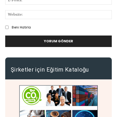
Pos
We
Beni Hatırla
Şirketler için Eğitim Kataloğu