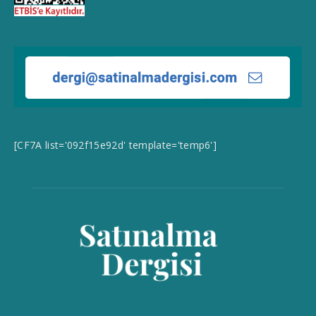
[CF7A list='092f15e92d' template='temp6']