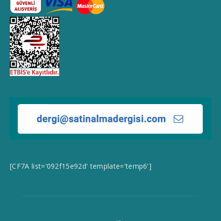
[CF7A list='092f15e92d' template='temp6']