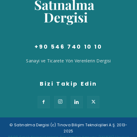
+90 546 740 10 10
Sanayi ve Ticarete Yön Verenlerin Dergisi
Bizi Takip Edin
© Satınalma Dergisi (c) Tinova Bilişim Teknolojileri A.Ş. 2013-
2025
Tek Tıkla Ödeme Kolaylığı