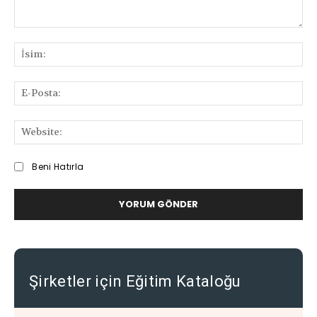
Bilgi
ve
İsi
Deneyimlerinizi
Paylaşabilirsiniz
E-
Pos
We
Beni Hatırla
Şirketler için Eğitim Kataloğu