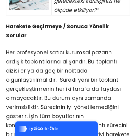
gelecekteki karlılığınızı ne
ölçüde etkiliyor?”
Harekete Geçirmeye / Sonuca Yönelik
Sorular
Her profesyonel satıcı kurumsal pazarın
ardışık toplantılarına alışkındır. Bu toplantı
dizisi er ya da geç bir noktada
olgunlaştırılmalıdır. Sürekli yeni bir toplantı
gerçekleştirmenin her iki tarafa da faydası
olmayacaktır. Bu durum aynı zamanda
verimsizliktir. Sürecinin iyi yönetilemediğini
Tek Tıkla Ödeme Kolaylığı
gösterir. İşin tüm boyutlarının
7/24 Canlı Destek
konuşulduğundan eminseniz toplantı sürecini
%100 Sorunsuz Alışveriş
bir noktada kesmek gerekir. Müşteriyi harekete