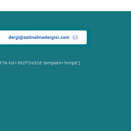
CF7A list='092f15e92d' template='temp6']