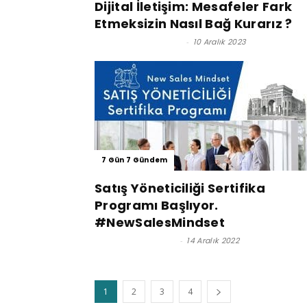
Dijital İletişim: Mesafeler Fark
Etmeksizin Nasıl Bağ Kurarız ?
Nurten KILIÇPARLAR
-
10 Aralık 2023
7 Gün 7 Gündem
Satış Yöneticiliği Sertifika
Programı Başlıyor.
#NewSalesMindset
Satınalma Dergisi
-
14 Aralık 2022
1
2
3
4