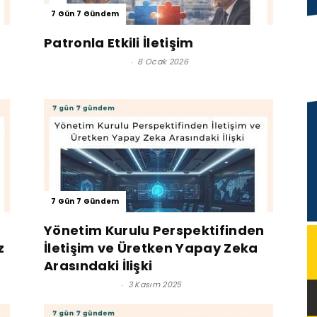
7 Gün 7 Gündem
Patronla Etkili İletişim
Efsun Yüksel Tunç
-
8 Ocak 2026
7 Gün 7 Gündem
Yönetim Kurulu Perspektifinden
z
İletişim ve Üretken Yapay Zeka
Arasındaki İlişki
Dr. Umut Köksal
-
3 Kasım 2025