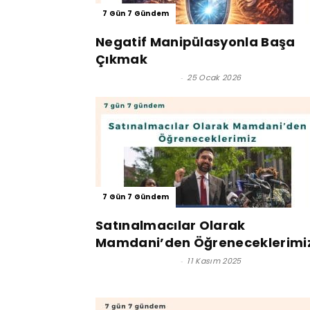
7 Gün 7 Gündem
Negatif Manipülasyonla Başa
Çıkmak
Efsun Yüksel Tunç
-
25 Ocak 2026
7 Gün 7 Gündem
Satınalmacılar Olarak
Mamdani’den Öğreneceklerimi
Efsun Yüksel Tunç
-
11 Kasım 2025