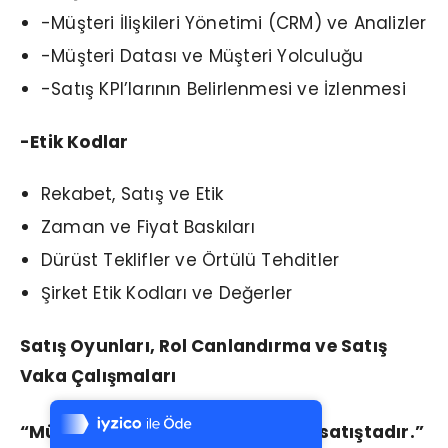
-Müşteri İlişkileri Yönetimi (CRM) ve Analizler
-Müşteri Datası ve Müşteri Yolculuğu
-Satış KPI’larının Belirlenmesi ve İzlenmesi
-Etik Kodlar
Rekabet, Satış ve Etik
Zaman ve Fiyat Baskıları
Dürüst Teklifler ve Örtülü Tehditler
Şirket Etik Kodları ve Değerler
Satış Oyunları, Rol Canlandırma ve Satış
Tek Tıkla Ödeme Kolaylığı
Vaka Çalışmaları
7/24 Canlı Destek
“Müşteri ile temasta olan herkes satıştadır.”
%100 Sorunsuz Alışveriş