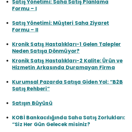
Satış Yönetimi: Saha Satış Planlama
Formu – I
Satış Yönetimi: Müşteri Saha Ziyaret
Formu – II
Kronik Satış Hastalıkları-1 Gelen Talepler
Neden Satışa Dönmüyor?
Kronik Satış Hastalıkları-2 Kalite: Ürün ve
Hizmetin Arkasında Duramayan Firma
Kurumsal Pazarda Satışa Giden Yol: “B2B
Satış Rehberi”
Satışın Büyüsü
KOBİ Bankacılığında Saha Satış Zorlukları:
“Siz Her Gün Gelecek misiniz?