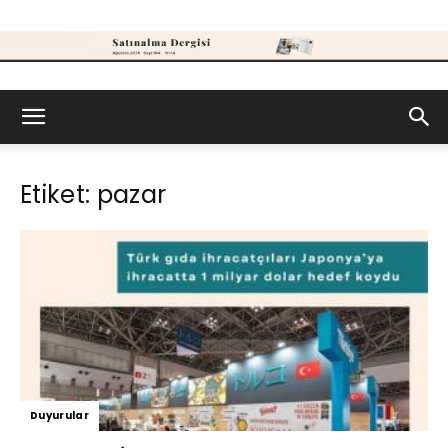
Satınalma
Etiket: pazar
Dergisi
Duyurular