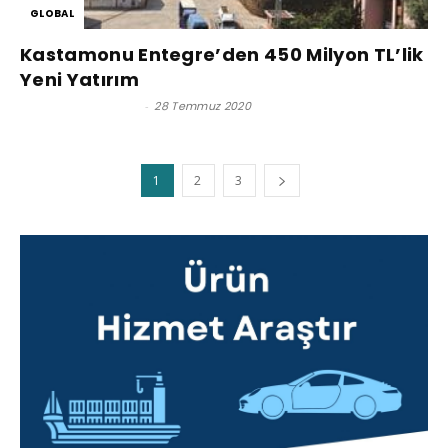
GLOBAL
Kastamonu Entegre’den 450 Milyon TL’lik
Yeni Yatırım
Satınalma Dergisi
-
28 Temmuz 2020
1
2
3