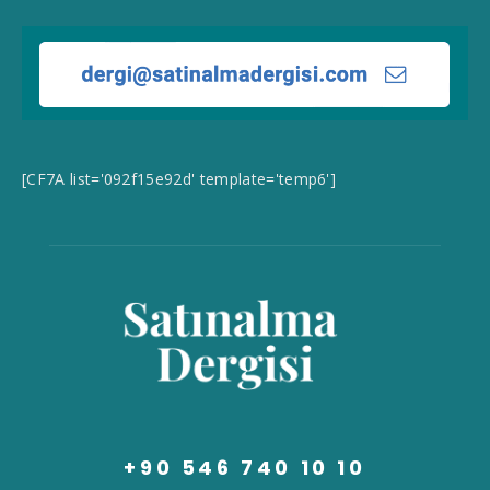
[CF7A list='092f15e92d' template='temp6']
+90 546 740 10 10