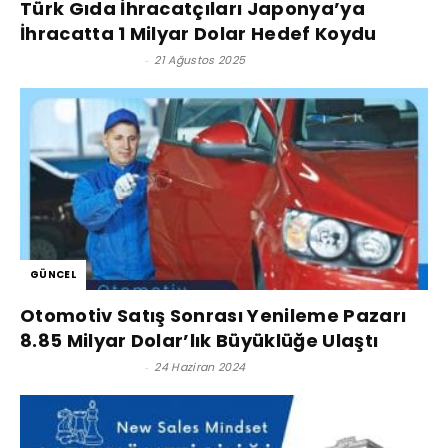
Türk Gıda İhracatçıları Japonya’ya
İhracatta 1 Milyar Dolar Hedef Koydu
Satınalma Dergisi
-
21 Ağustos 2025
GÜNCEL
Otomotiv Satış Sonrası Yenileme Pazarı
8.85 Milyar Dolar’lık Büyüklüğe Ulaştı
Satınalma Dergisi
-
24 Haziran 2024