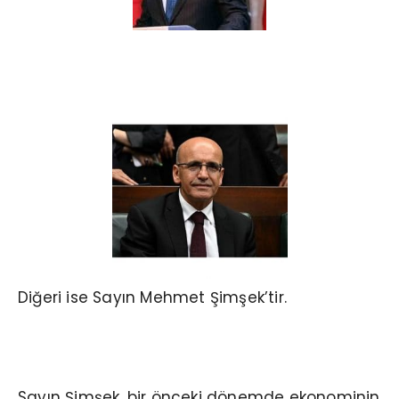
Diğeri ise Sayın Mehmet Şimşek’tir.
Sayın Şimşek, bir önceki dönemde ekonominin