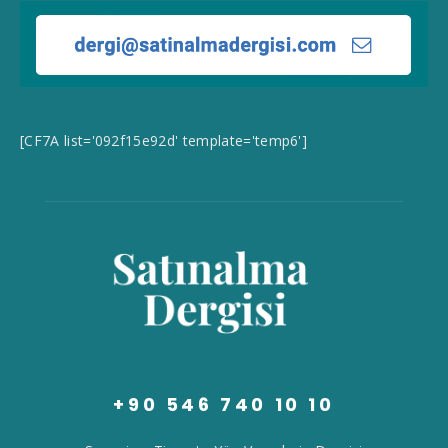
[CF7A list='092f15e92d' template='temp6']
+90 546 740 10 10