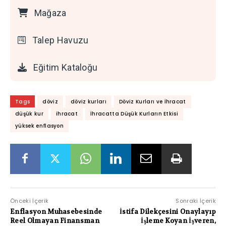
Mağaza
Talep Havuzu
Eğitim Kataloğu
Tags
döviz
döviz kurları
Döviz Kurları ve İhracat
düşük kur
ihracat
İhracatta Düşük Kurların Etkisi
yüksek enflasyon
Önceki İçerik
Sonraki İçerik
Enflasyon Muhasebesinde
İstifa Dilekçesini Onaylayıp
Reel Olmayan Finansman
İşleme Koyan İşveren,