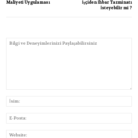
Maliyeti Uygulaması
İşçiden İhbar Tazminatı
İsteyebilir mi ?
PAYLAŞIMLAR
Bilgi
ve
İsi
Deneyimlerinizi
Paylaşabilirsiniz
E-
Pos
We