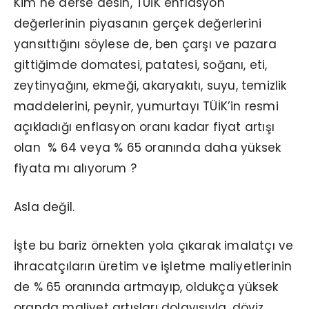
Kim ne derse desin, TÜİK enflasyon
değerlerinin piyasanın gerçek değerlerini
yansıttığını söylese de, ben çarşı ve pazara
gittiğimde domatesi, patatesi, soğanı, eti,
zeytinyağını, ekmeği, akaryakıtı, suyu, temizlik
maddelerini, peynir, yumurtayı TÜİK’in resmi
açıkladığı enflasyon oranı kadar fiyat artışı
olan % 64 veya % 65 oranında daha yüksek
fiyata mı alıyorum ?
Asla değil.
İşte bu bariz örnekten yola çıkarak imalatçı ve
ihracatçıların üretim ve işletme maliyetlerinin
de % 65 oranında artmayıp, oldukça yüksek
oranda maliyet artışları dolayısıyla, döviz