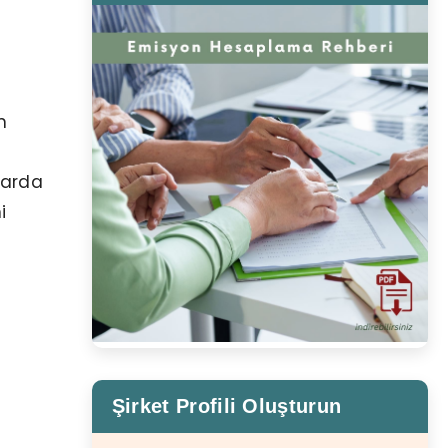
n
nlarda
i
Şirket Profili Oluşturun