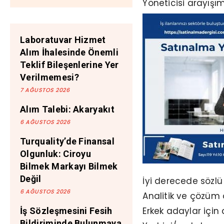
Yöneticisi arayışı
Laboratuvar Hizmet
Alım İhalesinde Önemli
Teklif Bileşenlerine Yer
Verilmemesi?
7 AĞUSTOS 2026
Alım Talebi: Akaryakıt
6 AĞUSTOS 2026
Turquality’de Finansal
Olgunluk: Ciroyu
Bilmek Markayı Bilmek
Değil
İyi derecede sözlü 
6 AĞUSTOS 2026
Analitik ve çözüm 
Erkek adaylar için
İş Sözleşmesini Fesih
Bildiriminde Bulunmaya