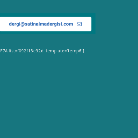
CF7A list='092f15e92d' template='temp6']