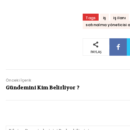
Tags
iş
iş ilanı
satınalma yöneticisi 
PAYLAŞ
Önceki İçerik
Gündemini Kim Belirliyor ?
PAYLAŞIMLAR