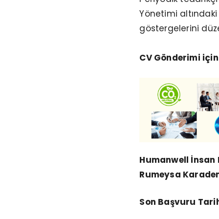
Yönetimi altındaki 
göstergelerini düz
CV Gönderimi için
Humanwell İnsan 
Rumeysa Karadem
Son Başvuru Tarih