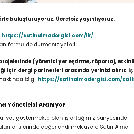
ktörle buluşturuyoruz. Ücretsiz yayınlıyoruz.
n
https://satinalmadergisi.com/ik/
an formu doldurmanız yeterli.
rojelerinde (yönetici yerleştirme, röportaj, etkinli
liği için dergi partnerleri arasında yerinizi alınız.
İş
hakkında bilgi:
https://satinalmadergisi.com/sati
lma Yöneticisi Aranıyor
aaliyet göstermekte olan iş ortağımız bünyesinde
alan ofislerinde değerlendirmek üzere Satın Alma