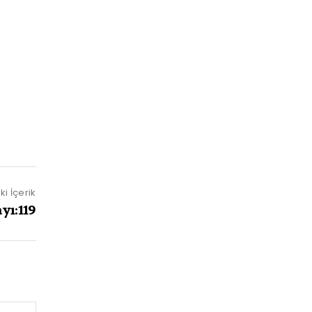
i İçerik
yı:119