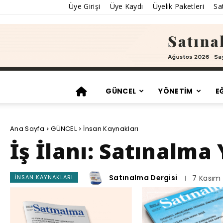
Üye Girişi
Üye Kaydı
Üyelik Paketleri
Sat
GÜNCEL
YÖNETİM
E
Ana Sayfa
GÜNCEL
İnsan Kaynakları
İş İlanı: Satınalma
Satınalma Dergisi
İNSAN KAYNAKLARI
7 Kasım