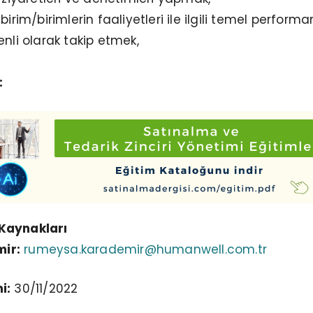
birim/birimlerin faaliyetleri ile ilgili temel performa
enli olarak takip etmek,
:
Kaynakları
ir:
rumeysa.karademir@humanwell.
com.tr
i:
30/11/2022