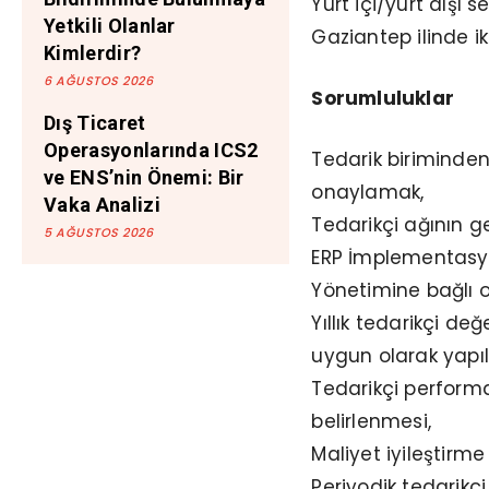
Yurt içi/yurt dışı
Yetkili Olanlar
Gaziantep ilinde i
Kimlerdir?
6 AĞUSTOS 2026
Sorumluluklar
Dış Ticaret
Operasyonlarında ICS2
Tedarik biriminden
ve ENS’nin Önemi: Bir
onaylamak,
Vaka Analizi
Tedarikçi ağının g
5 AĞUSTOS 2026
ERP İmplementasyo
Yönetimine bağlı o
Yıllık tedarikçi de
uygun olarak yapı
Tedarikçi performa
belirlenmesi,
Maliyet iyileştirme
Periyodik tedarikç