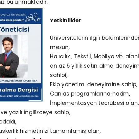
mız bulunmaktadır.
Yetkinlikler
Üniversitelerin ilgili bölümlerinde
mezun,
Halıcılık , Tekstil, Mobilya vb. ala
en az 5 yıllık satın alma deneyim
sahibi,
Ekip yönetimi deneyimine sahip,
Canias programlarına hakim,
İmplementasyon tecrübesi olan,
ve yazılı İngilizceye sahip,
odaklı,
 askerlik hizmetinizi tamamlamış olan,