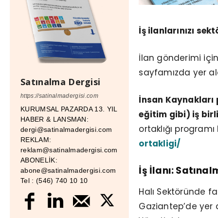
İş ilanlarınızı se
İlan gönderimi içi
sayfamızda yer al
Satınalma Dergisi
https://satinalmadergisi.com
İnsan Kaynakları p
KURUMSAL PAZARDA 13. YIL
eğitim gibi) iş bir
HABER & LANSMAN:
ortaklığı programı 
dergi@satinalmadergisi.com
REKLAM:
ortakligi/
reklam@satinalmadergisi.com
ABONELİK:
İş İlanı: Satına
abone@satinalmadergisi.com
Tel : (546) 740 10 10
Halı Sektöründe f
Gaziantep’de yer 