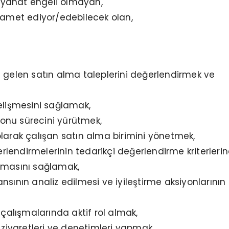
 seyahat engeli olmayan,
kamet ediyor/edebilecek olan,
 gelen satın alma taleplerini değerlendirmek ve
elişmesini sağlamak,
nu sürecini yürütmek,
larak çalışan satın alma birimini yönetmek,
ğerlendirmelerinin tedarikçi değerlendirme kriterleri
lmasını sağlamak,
nsının analiz edilmesi ve iyileştirme aksiyonlarının
 çalışmalarında aktif rol almak,
i ziyaretleri ve denetimleri yapmak,